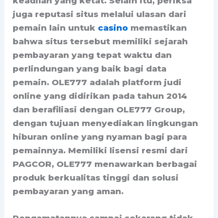
keadilan yang ketat. Selain itu, periksa
juga reputasi situs melalui ulasan dari
pemain lain untuk
casino
memastikan
bahwa situs tersebut memiliki sejarah
pembayaran yang tepat waktu dan
perlindungan yang baik bagi data
pemain. OLE777 adalah platform judi
online yang didirikan pada tahun 2014
dan berafiliasi dengan OLE777 Group,
dengan tujuan menyediakan lingkungan
hiburan online yang nyaman bagi para
pemainnya. Memiliki lisensi resmi dari
PAGCOR, OLE777 menawarkan berbagai
produk berkualitas tinggi dan solusi
pembayaran yang aman.