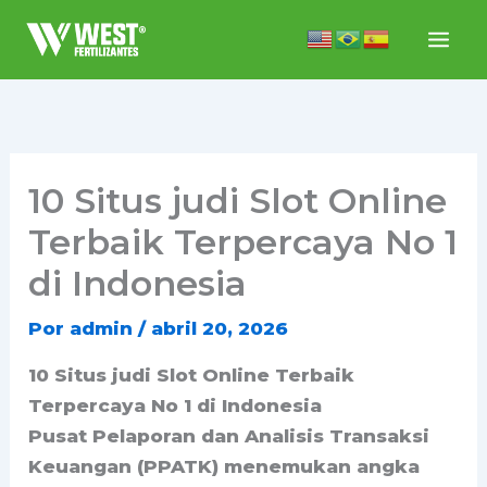
Ir
para
o
conteúdo
10 Situs judi Slot Online
Terbaik Terpercaya No 1
di Indonesia
Por
admin
/
abril 20, 2026
10 Situs judi Slot Online Terbaik
Terpercaya No 1 di Indonesia
Pusat Pelaporan dan Analisis Transaksi
Keuangan (PPATK) menemukan angka