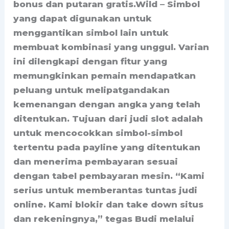
bonus dan putaran gratis.Wild – Simbol
yang dapat digunakan untuk
menggantikan simbol lain untuk
membuat kombinasi yang unggul. Varian
ini dilengkapi dengan fitur yang
memungkinkan pemain mendapatkan
peluang untuk melipatgandakan
kemenangan dengan angka yang telah
ditentukan. Tujuan dari judi slot adalah
untuk mencocokkan simbol-simbol
tertentu pada payline yang ditentukan
dan menerima pembayaran sesuai
dengan tabel pembayaran mesin. “Kami
serius untuk memberantas tuntas judi
online. Kami blokir dan take down situs
dan rekeningnya,” tegas Budi melalui