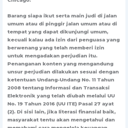
Chicago.
Barang siapa ikut serta main judi di jalan
umum atau di pinggir jalan umum atau di
tempat yang dapat dikunjungi umum,
kecuali kalau ada izin dari penguasa yang
berwenang yang telah memberi izin
untuk mengadakan perjudian itu.
Penanganan konten yang mengandung
unsur perjudian dilakukan sesuai dengan
ketentuan Undang-Undang No. 11 Tahun
2008 tentang Informasi dan Transaksi
Elektronik yang telah diubah melalui UU
No. 19 Tahun 2016 (UU ITE) Pasal 27 ayat
(2). Di sisi lain, jika literasi finansial baik,
masyarakat tentu akan mengetahui dan
memahami cara mengelola keuangan