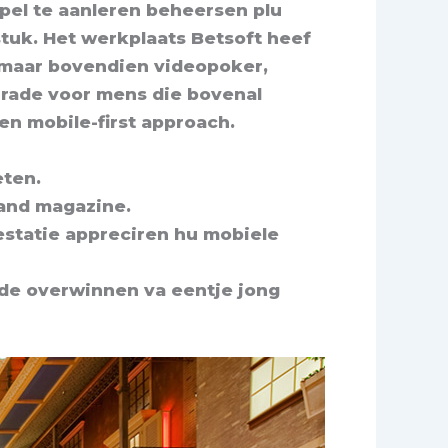
pel te aanleren beheersen plu
uk. Het werkplaats Betsoft heef
 maar bovendien videopoker,
nrade voor mens die bovenal
n mobile-first approach.
eten.
aand magazine.
estatie appreciren hu mobiele
 de overwinnen va eentje jong