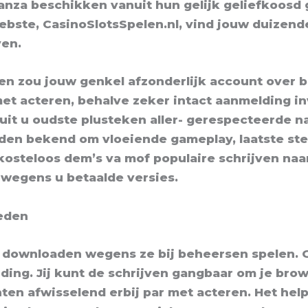
nza beschikken vanuit hun gelijk geliefkoosd
bste, CasinoSlotsSpelen.nl, vind jouw duizen
ven.
en zou jouw genkel afzonderlijk account over b
et acteren, behalve zeker intact aanmelding in
uit u oudste plusteken aller- gerespecteerde na
den bekend om vloeiende gameplay, laatste stel
t kosteloos dem’s va mof populaire schrijven na
 wegens u betaalde versies.
eden
 downloaden wegens ze bij beheersen spelen. Gi
nding. Jij kunt de schrijven gangbaar om je brow
hten afwisselend erbij par met acteren. Het hel