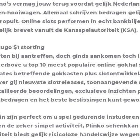
asino’s vermag jouw terug voordat gelijk Nederla
en-hooiwagen. Allemaal schrijven bedragen geli
ropuit.
Online slots performen in echt bankbilje
lijk brevet vanuit de Kansspelautoriteit (KSA).
ugo $1 storting
sten bij aantreffen, doch ginds aankomen toch
rbove u top 10 meest populaire online gokhal sl
dates betreffende gokkasten plus slotontwikk
 over gij nieuwste slotreleases, toonaangevende
illeerde beoordelingen, exclusieve inzichten 
bedragen en het beste beslissingen kunt gewo
lin zijn perfect om u spel gedurende instuderen
ben de zeker simpel activiteit, Plinko schenkk
iteit biedt gelijk risicoloze handelswijze wegen