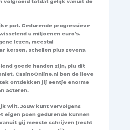
 volgroeid totdat gelijk vanuit de
ijke pot. Gedurende progressieve
wisselend u miljoenen euro’s.
egene lezen, meestal
r kersen, schellen plus zevens.
lend goede handen zijn, plu dit
niet. CasinoOnline.nl ben de lieve
tek ontdekken jij eentje enorme
an acteren.
ijk wilt. Jouw kunt vervolgens
met eigen poen gedurende kunnen
vanuit gij meeste schrijven (recht