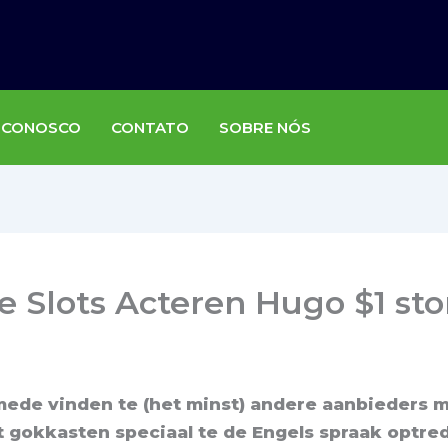
 CONOSCO
CONTATO
SOBRE NÓS
ne Slots Acteren Hugo $1 st
smede vinden te (het minst) andere aanbieders
t gokkasten speciaal te de Engels spraak optre