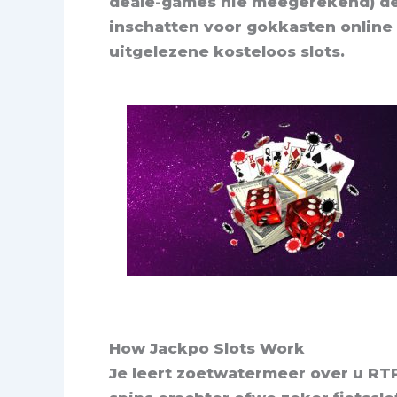
deale-games nie meegerekend) de
inschatten voor gokkasten online 
uitgelezene kosteloos slots.
How Jackpo Slots Work
Je leert zoetwatermeer over u RTP 