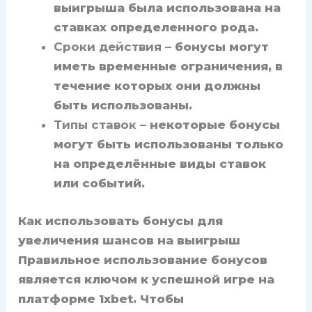
выигрыша была использована на
ставках определенного рода.
Сроки действия
– бонусы могут
иметь временные ограничения, в
течение которых они должны
быть использованы.
Типы ставок
– некоторые бонусы
могут быть использованы только
на определённые виды ставок
или событий.
Как использовать бонусы для
увеличения шансов на выигрыш
Правильное использование бонусов
является ключом к успешной игре на
платформе 1xbet. Чтобы