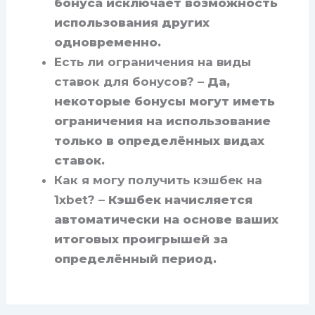
бонуса исключает возможность
использования других
одновременно.
Есть ли ограничения на виды
ставок для бонусов?
– Да,
некоторые бонусы могут иметь
ограничения на использование
только в определённых видах
ставок.
Как я могу получить кэшбек на
1xbet?
– Кэшбек начисляется
автоматически на основе ваших
итоговых проигрышей за
определённый период.