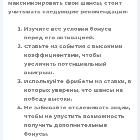
максимизировать свои шансы, стоит
учитывать следующие рекомендации:
Изучите все условия бонуса
перед его активацией.
Ставьте на события с высокими
коэффициентами, чтобы
увеличить потенциальный
выигрыш.
Используйте фрибеты на ставки, в
которых уверены, что шансы на
победу высоки.
Не забывайте отслеживать акции,
чтобы не упустить возможность
получить дополнительные
бонусы.