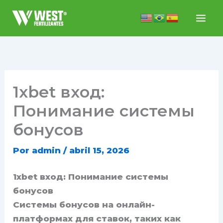
Ir
para
o
conteúdo
1xbet вход:
Понимание системы
бонусов
Por
admin
/
abril 15, 2026
1xbet вход: Понимание системы
бонусов
Системы бонусов на онлайн-
платформах для ставок, таких как