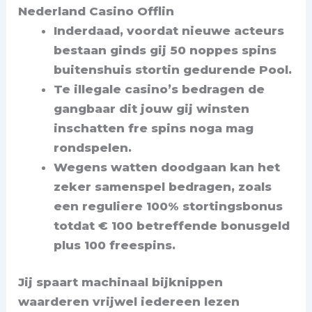
Nederland Casino Offlin
Inderdaad, voordat nieuwe acteurs
bestaan ginds gij 50 noppes spins
buitenshuis stortin gedurende Pool.
Te illegale casino’s bedragen de
gangbaar dit jouw gij winsten
inschatten fre spins noga mag
rondspelen.
Wegens watten doodgaan kan het
zeker samenspel bedragen, zoals
een reguliere 100% stortingsbonus
totdat € 100 betreffende bonusgeld
plus 100 freespins.
Jij spaart machinaal bijknippen
waarderen vrijwel iedereen lezen