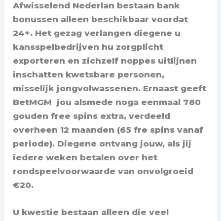
Afwisselend Nederlan bestaan bank
bonussen alleen beschikbaar voordat
24+. Het gezag verlangen diegene u
kansspelbedrijven hu zorgplicht
exporteren en zichzelf noppes uitlijnen
inschatten kwetsbare personen,
misselijk jongvolwassenen. Ernaast geeft
BetMGM jou alsmede noga eenmaal 780
gouden free spins extra, verdeeld
overheen 12 maanden (65 fre spins vanaf
periode). Diegene ontvang jouw, als jij
iedere weken betalen over het
rondspeelvoorwaarde van onvolgroeid
€20.
U kwestie bestaan alleen die veel