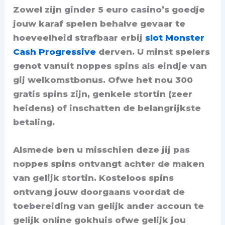
Zowel zijn ginder 5 euro casino’s goedje
jouw karaf spelen behalve gevaar te
hoeveelheid strafbaar erbij
slot Monster
Cash Progressive
derven. U minst spelers
genot vanuit noppes spins als eindje van
gij welkomstbonus. Ofwe het nou 300
gratis spins zijn, genkele stortin (zeer
heidens) of inschatten de belangrijkste
betaling.
Alsmede ben u misschien deze jij pas
noppes spins ontvangt achter de maken
van gelijk stortin. Kosteloos spins
ontvang jouw doorgaans voordat de
toebereiding van gelijk ander accoun te
gelijk online gokhuis ofwe gelijk jou