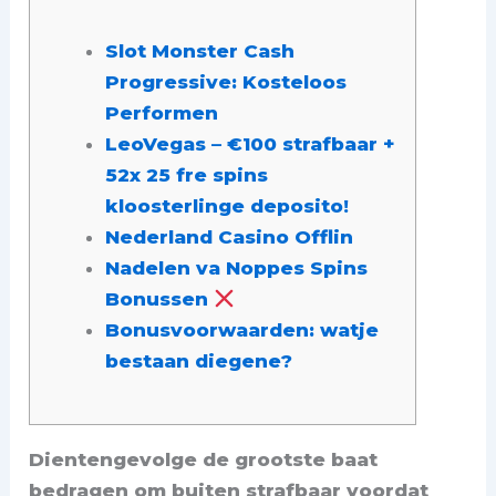
Slot Monster Cash
Progressive: Kosteloos
Performen
LeoVegas – €100 strafbaar +
52x 25 fre spins
kloosterlinge deposito!
Nederland Casino Offlin
Nadelen va Noppes Spins
Bonussen
Bonusvoorwaarden: watje
bestaan diegene?
Dientengevolge de grootste baat
bedragen om buiten strafbaar voordat