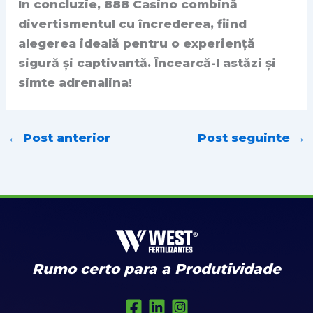
În concluzie, 888 Casino combină
divertismentul cu încrederea, fiind
alegerea ideală pentru o experiență
sigură și captivantă. Încearcă-l astăzi și
simte adrenalina!
←
Post anterior
Post seguinte
→
Rumo certo para a Produtividade