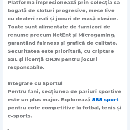
Platforma impresionează prin colecția sa
bogată de sloturi progresive, mese live
cu dealeri reali și jocuri de masă clasice.
Toate sunt alimentate de furnizori de
renume precum NetEnt și Microgaming,
garantând fairness și grafică de calitate.
Securitatea este prioritară, cu criptare
SSL și licență ONJN pentru jocuri
responsabile.
Integrare cu Sportul
Pentru fani, secțiunea de pariuri sportive
este un plus major. Explorează
888 sport
pentru cote competitive la fotbal, tenis și
e-sports.