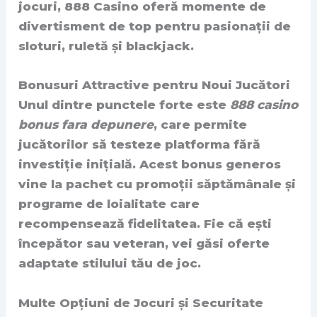
jocuri, 888 Casino oferă momente de
divertisment de top pentru pasionații de
sloturi, ruletă și blackjack.
Bonusuri Attractive pentru Noui Jucători
Unul dintre punctele forte este
888 casino
bonus fara depunere
, care permite
jucătorilor să testeze platforma fără
investiție inițială. Acest bonus generos
vine la pachet cu promoții săptămânale și
programe de loialitate care
recompensează fidelitatea. Fie că ești
începător sau veteran, vei găsi oferte
adaptate stilului tău de joc.
Multe Opțiuni de Jocuri și Securitate