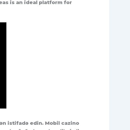
s is an ideal platform for
n istifadə edin. Mobil cazino