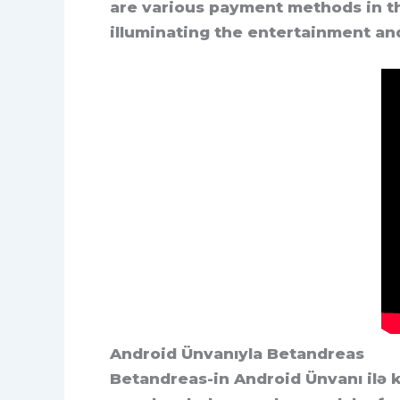
are various payment methods in th
illuminating the entertainment an
Android Ünvanıyla Betandreas
Betandreas-in Android Ünvanı ilə k