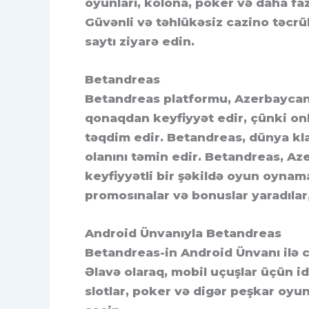
oyunları, kolona, poker və daha fa
Güvənli və təhlükəsiz cazino təcrü
saytı ziyarə edin.
Betandreas
Betandreas platformu, Azerbaycan 
qonaqdan keyfiyyət edir, çünki onl
təqdim edir. Betandreas, dünya klas
olanını təmin edir. Betandreas, Az
keyfiyyətli bir şəkildə oyun oynama
promosınalar və bonuslar yaradılar
Android Ünvanıyla Betandreas
Betandreas-in Android Ünvanı ilə c
Əlavə olaraq, mobil uçuşlar üçün id
slotlar, poker və digər peşkar oyun