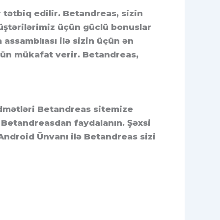
ətbiq edilir. Betandreas, sizin
üştərilərimiz üçün güclü bonuslar
 assamblıası ilə sizin üçün ən
üçün mükafat verir. Betandreas,
idmətləri Betandreas sitemize
, Betandreasdan faydalanın. Şəxsi
 Android Ünvanı ilə Betandreas sizi