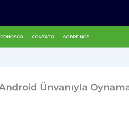
 CONOSCO
CONTATO
SOBRE NÓS
Android Ünvanıyla Oynam