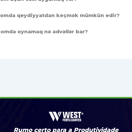
s.comda qeydiyyatdan keçmək mümkün edir?
.comda oynamaq nə advəllər bar?
Rumo certo para a Produtividade