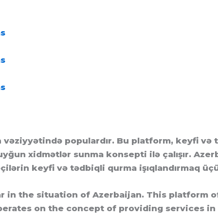
as
as
as
əziyyətində populardır. Bu platform, keyfi və tə
yğun xidmətlər sunma konsepti ilə çalışır. Azer
çilərin keyfi və tədbiqli qurma işıqlandırmaq üç
 in the situation of Azerbaijan. This platform o
rates on the concept of providing services in 