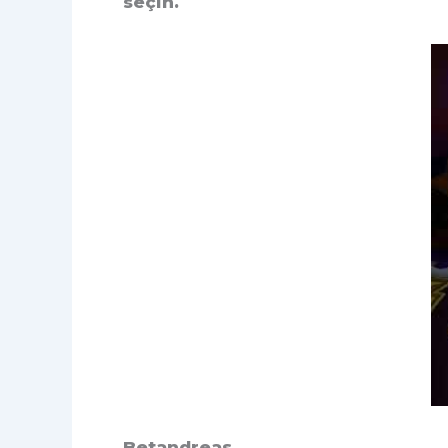
seçin.
Betandreas