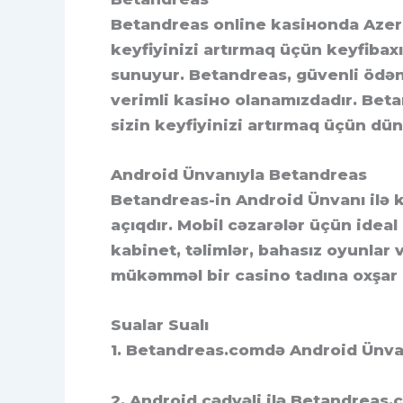
Betandreas online kasiноnda Azerba
keyfiyinizi artırmaq üçün keyfibax
sunuyur. Betandreas, güvenli ödəniş
verimli kasiно olanamızdadır. Betan
sizin keyfiyinizi artırmaq üçün dün
Android Ünvanıyla Betandreas
Betandreas-in Android Ünvanı ilə 
açıqdır. Mobil cəzarələr üçün idea
kabinet, təlimlər, bahasız oyunlar 
mükəmməl bir casino tadına oxşar 
Sualar Sualı
1. Betandreas.comdə Android Ünv
2. Android cədvəli ilə Betandreas