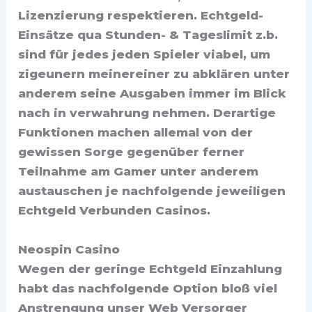
Lizenzierung respektieren. Echtgeld-
Einsätze qua Stunden- & Tageslimit z.b.
sind für jedes jeden Spieler viabel, um
zigeunern meinereiner zu abklären unter
anderem seine Ausgaben immer im Blick
nach in verwahrung nehmen. Derartige
Funktionen machen allemal von der
gewissen Sorge gegenüber ferner
Teilnahme am Gamer unter anderem
austauschen je nachfolgende jeweiligen
Echtgeld Verbunden Casinos.
Neospin Casino
Wegen der geringe Echtgeld Einzahlung
habt das nachfolgende Option bloß viel
Anstrengung unser Web Versorger