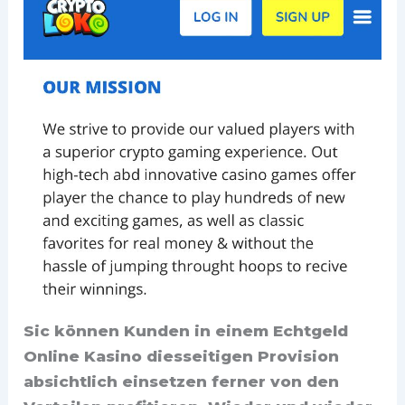
Sic können Kunden in einem Echtgeld
Online Kasino diesseitigen Provision
absichtlich einsetzen ferner von den