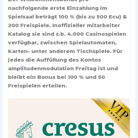
nachfolgende erste Einzahlung im
Spielsaal beträgt 100 % (bis zu 500 Ecu) &
200 Freispiele. Inoffizieller mitarbeiter
Katalog sie sind z.b. 4.000 Casinospielen
verfügbar, zwischen Spielautomaten,
Karten- unter anderem Tischspiele. Für
jedes die Auffüllung des Kontos
amplitudenmodulation Freitag ist und
bleibt ein Bonus bei 100 % und 50
Freispielen erteilen.