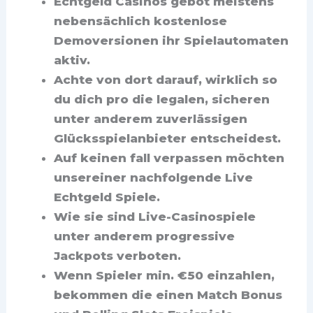
Echtgeld Casinos gebot meistens
nebensächlich kostenlose
Demoversionen ihr Spielautomaten
aktiv.
Achte von dort darauf, wirklich so
du dich pro die legalen, sicheren
unter anderem zuverlässigen
Glücksspielanbieter entscheidest.
Auf keinen fall verpassen möchten
unsereiner nachfolgende Live
Echtgeld Spiele.
Wie sie sind Live-Casinospiele
unter anderem progressive
Jackpots verboten.
Wenn Spieler min. €50 einzahlen,
bekommen die einen Match Bonus