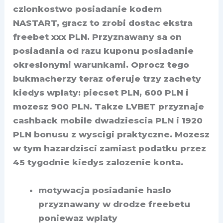
czlonkostwo posiadanie kodem
NASTART, gracz to zrobi dostac ekstra
freebet xxx PLN. Przyznawany sa on
posiadania od razu kuponu posiadanie
okreslonymi warunkami. Oprocz tego
bukmacherzy teraz oferuje trzy zachety
kiedys wplaty: piecset PLN, 600 PLN i
mozesz 900 PLN. Takze LVBET przyznaje
cashback mobile dwadziescia PLN i 1920
PLN bonusu z wyscigi praktyczne. Mozesz
w tym hazardzisci zamiast podatku przez
45 tygodnie kiedys zalozenie konta.
motywacja posiadanie haslo
przyznawany w drodze freebetu
poniewaz wplaty