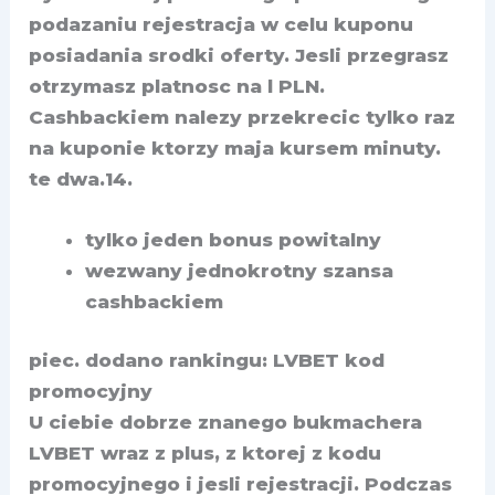
podazaniu rejestracja w celu kuponu
posiadania srodki oferty. Jesli przegrasz
otrzymasz platnosc na l PLN.
Cashbackiem nalezy przekrecic tylko raz
na kuponie ktorzy maja kursem minuty.
te dwa.14.
tylko jeden bonus powitalny
wezwany jednokrotny szansa
cashbackiem
piec. dodano rankingu: LVBET kod
promocyjny
U ciebie dobrze znanego bukmachera
LVBET wraz z plus, z ktorej z kodu
promocyjnego i jesli rejestracji. Podczas