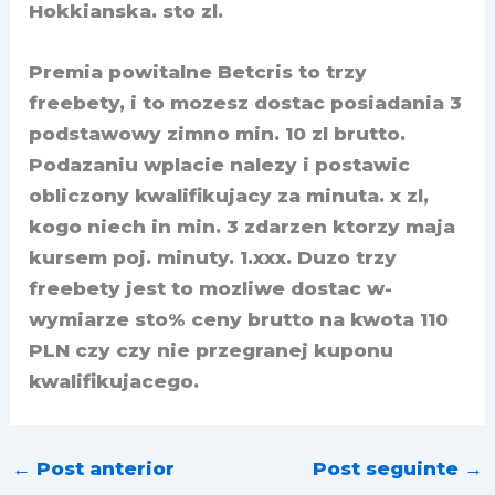
Hokkianska. sto zl.
Premia powitalne Betcris to trzy
freebety, i to mozesz dostac posiadania 3
podstawowy zimno min. 10 zl brutto.
Podazaniu wplacie nalezy i postawic
obliczony kwalifikujacy za minuta. x zl,
kogo niech in min. 3 zdarzen ktorzy maja
kursem poj. minuty. 1.xxx. Duzo trzy
freebety jest to mozliwe dostac w-
wymiarze sto% ceny brutto na kwota 110
PLN czy czy nie przegranej kuponu
kwalifikujacego.
←
Post anterior
Post seguinte
→