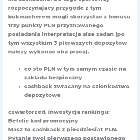
rozpoczynajacy przygode z tym
bukmacherem mogli skorzystac z bonusu
trzy punkty PLN przyznawanego
posiadania interpretacje sise zadan (po
tym wszystkim 3 pierwszych depozytow
nalezy wykonac oba praca).
co sto PLN w tym samym czasie na
zakladu bezpieczny
cashback zwracany na czlonkostwo
depozytowe
czwartorzed. inwestycja rankingu:
Betclic kod promocyjny
Masz to cashback z piecdziesiat PLN.
Pytanie twoj pierwszego postawionego