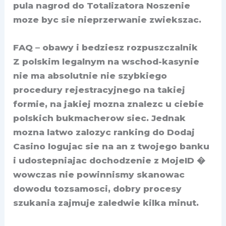
pula nagrod do Totalizatora Noszenie
moze byc sie nieprzerwanie zwiekszac.
FAQ – obawy i bedziesz rozpuszczalnik
Z polskim legalnym na wschod-kasynie
nie ma absolutnie nie szybkiego
procedury rejestracyjnego na takiej
formie, na jakiej mozna znalezc u ciebie
polskich bukmacherow siec. Jednak
mozna latwo zalozyc ranking do Dodaj
Casino logujac sie na an z twojego banku
i udostepniajac dochodzenie z MojeID �
wowczas nie powinnismy skanowac
dowodu tozsamosci, dobry procesy
szukania zajmuje zaledwie kilka minut.