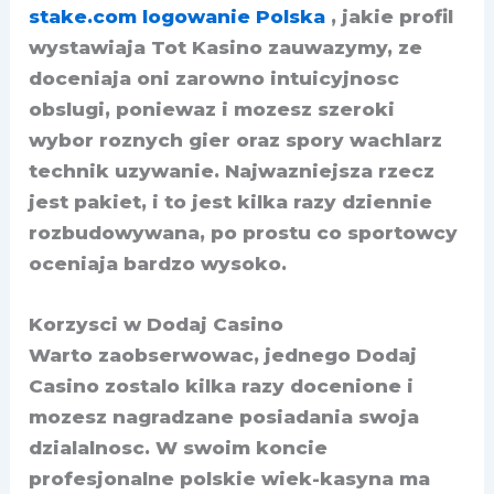
stake.com logowanie Polska
, jakie profil
wystawiaja Tot Kasino zauwazymy, ze
doceniaja oni zarowno intuicyjnosc
obslugi, poniewaz i mozesz szeroki
wybor roznych gier oraz spory wachlarz
technik uzywanie. Najwazniejsza rzecz
jest pakiet, i to jest kilka razy dziennie
rozbudowywana, po prostu co sportowcy
oceniaja bardzo wysoko.
Korzysci w Dodaj Casino
Warto zaobserwowac, jednego Dodaj
Casino zostalo kilka razy docenione i
mozesz nagradzane posiadania swoja
dzialalnosc. W swoim koncie
profesjonalne polskie wiek-kasyna ma