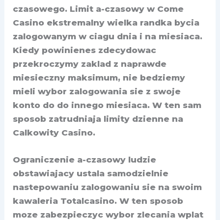
czasowego. Limit a-czasowy w Come
Casino ekstremalny wielka randka bycia
zalogowanym w ciagu dnia i na miesiaca.
Kiedy powinienes zdecydowac
przekroczymy zaklad z naprawde
miesieczny maksimum, nie bedziemy
mieli wybor zalogowania sie z swoje
konto do do innego miesiaca. W ten sam
sposob zatrudniaja limity dzienne na
Calkowity Casino.
Ograniczenie a-czasowy ludzie
obstawiajacy ustala samodzielnie
nastepowaniu zalogowaniu sie na swoim
kawaleria Totalcasino. W ten sposob
moze zabezpieczyc wybor zlecania wplat