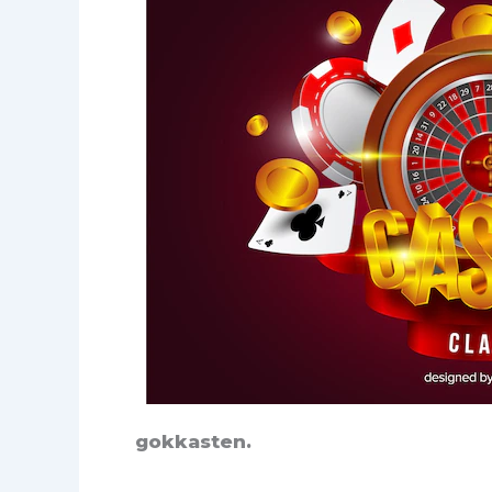
gokkasten.