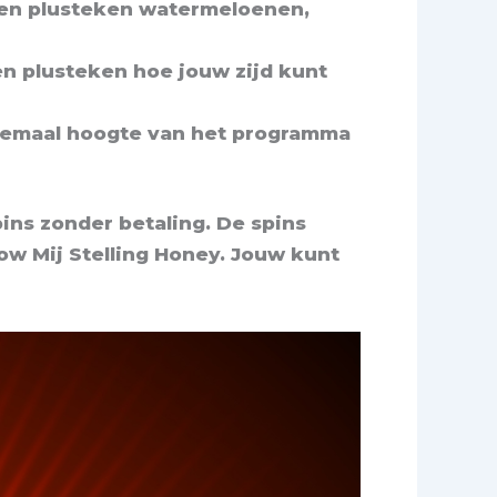
nen plusteken watermeloenen,
n plusteken hoe jouw zijd kunt
llemaal hoogte van het programma
ns zonder betaling. De spins
ow Mij Stelling Honey. Jouw kunt