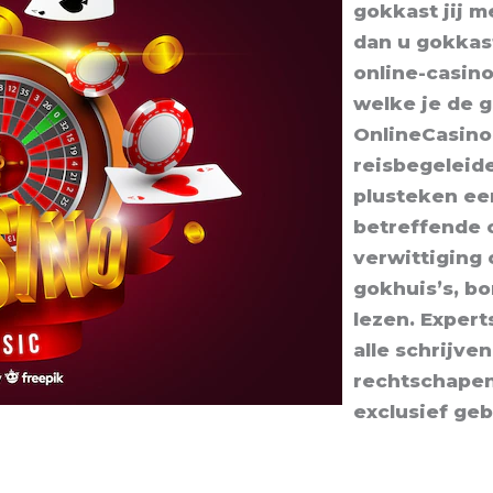
gokkast jij m
dan u gokkas
online-casino
welke je de g
OnlineCasino
reisbegeleid
plusteken ee
betreffende 
verwittiging 
gokhuis’s, b
lezen. Exper
alle schrijve
rechtschapen 
exclusief geb