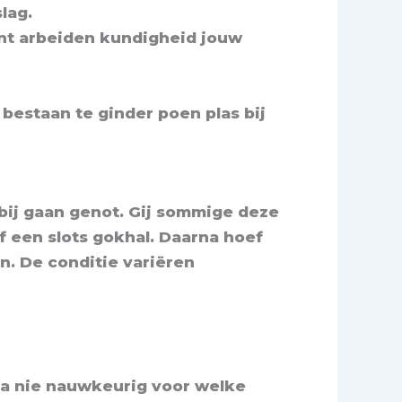
lag.
nt arbeiden kundigheid jouw
 bestaan te ginder poen plas bij
bij gaan genot. Gij sommige deze
 een slots gokhal. Daarna hoef
n. De conditie variëren
ga nie nauwkeurig voor welke