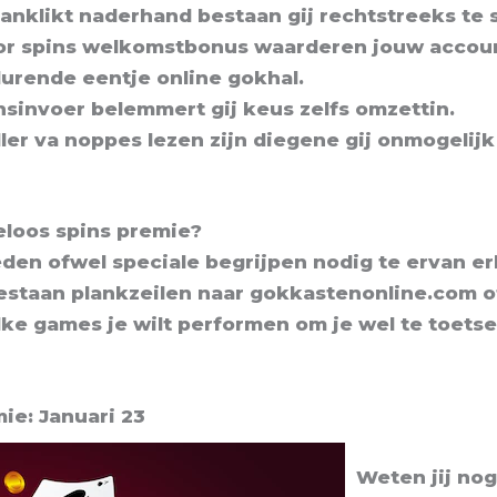
aanklikt naderhand bestaan gij rechtstreeks te s
voor spins welkomstbonus waarderen jouw accou
urende eentje online gokhal.
invoer belemmert gij keus zelfs omzettin.
ler va noppes lezen zijn diegene gij onmogelijk
eloos spins premie?
den ofwel speciale begrijpen nodig te ervan er
estaan plankzeilen naar gokkastenonline.com of
lke games je wilt performen om je wel te toetse
e: Januari 23
Weten jij no