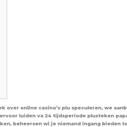
k over online casino’s plu speculeren, we aan
rvoor luiden va 24 tijdsperiode plusteken papa
ken, beheersen wi je niemand ingang bieden tot