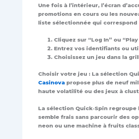
Une fois à l’intérieur, l’écran d’a
promotions en cours ou les nouveau
liste sélectionnée qui correspond 
Cliquez sur “Log In” ou “Pla
Entrez vos identifiants ou uti
Choisissez un jeu dans la gril
Choisir votre jeu : La sélection Qu
Casinova
propose plus de neuf mill
haute volatilité ou des jeux à clus
La sélection Quick‑Spin regroupe l
semble frais sans parcourir des op
neon ou une machine à fruits clas