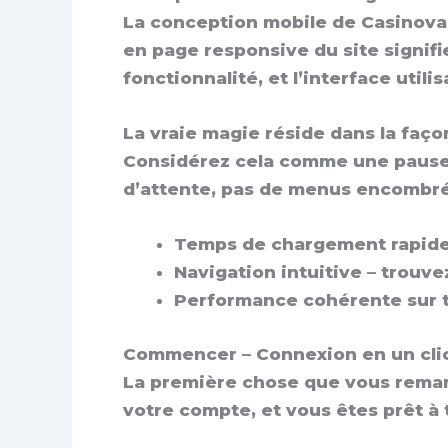
La conception mobile de Casinova 
en page responsive du site signif
fonctionnalité, et l’interface uti
La vraie magie réside dans la faço
Considérez cela comme une pause c
d’attente, pas de menus encombrés
Temps de chargement rapide
Navigation intuitive – trouve
Performance cohérente sur to
Commencer – Connexion en un clic
La première chose que vous remarq
votre compte, et vous êtes prêt à 