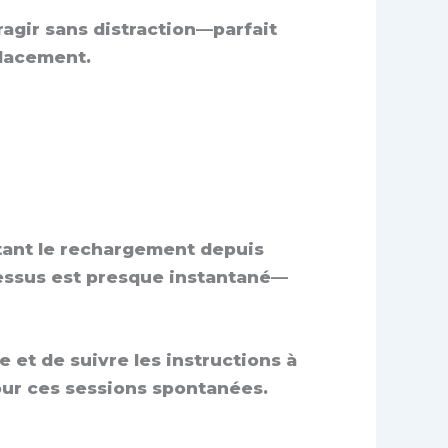
ragir sans distraction—parfait
placement.
ant le rechargement depuis
cessus est presque instantané—
 et de suivre les instructions à
pour ces sessions spontanées.