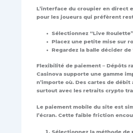
L’interface du croupier en direct 
pour les joueurs qui préfèrent res
Sélectionnez “Live Roulette”
Placez une petite mise sur r
Regardez la balle décider de 
Flexibilité de paiement – Dépôts 
Casinova supporte une gamme imp
n’importe où. Des cartes de débit
surtout avec les retraits crypto t
Le paiement mobile du site est sim
l’écran. Cette faible friction enc
Sélectionnez la méthode de 