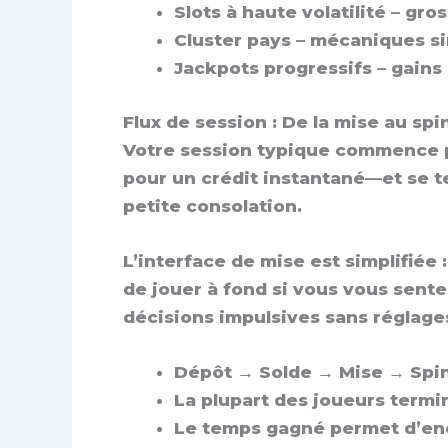
Slots à haute volatilité – gros
Cluster pays – mécaniques si
Jackpots progressifs – gains
Flux de session : De la mise au s
Votre session typique commence p
pour un crédit instantané—et se t
petite consolation.
L’interface de mise est simplifié
de jouer à fond si vous vous sent
décisions impulsives sans réglage
Dépôt → Solde → Mise → Spi
La plupart des joueurs termi
Le temps gagné permet d’enc