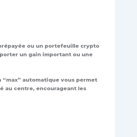
répayée ou un portefeuille crypto
pporter un gain important ou une
uton “max” automatique vous permet
cé au centre, encourageant les