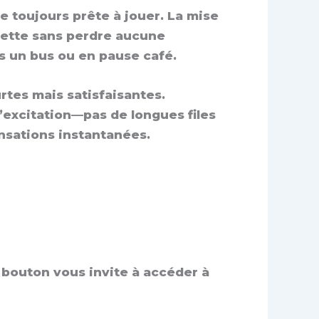
 toujours prête à jouer. La mise
blette sans perdre aucune
ns un bus ou en pause café.
rtes mais satisfaisantes.
excitation—pas de longues files
nsations instantanées.
 bouton vous invite à accéder à