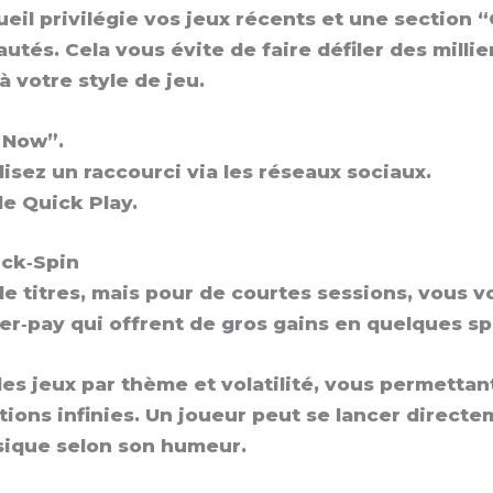
ccueil privilégie vos jeux récents et une section
tés. Cela vous évite de faire défiler des millie
à votre style de jeu.
y Now”.
lisez un raccourci via les réseaux sociaux.
le Quick Play.
ick‑Spin
e titres, mais pour de courtes sessions, vous v
ter‑pay qui offrent de gros gains en quelques sp
es jeux par thème et volatilité, vous permettan
tions infinies. Un joueur peut se lancer direc
sique selon son humeur.