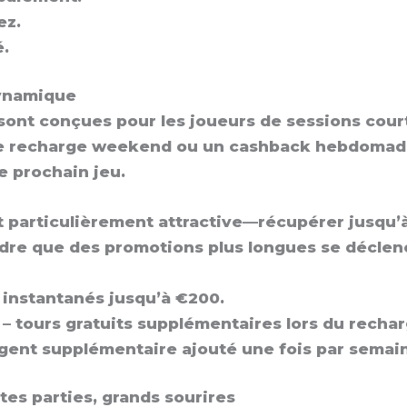
ez.
é.
dynamique
ont conçues pour les joueurs de sessions court
e recharge weekend ou un cashback hebdomadai
e prochain jeu.
t particulièrement attractive—récupérer jusqu’
ndre que des promotions plus longues se déclen
 instantanés jusqu’à €200.
 tours gratuits supplémentaires lors du recha
ent supplémentaire ajouté une fois par semai
ites parties, grands sourires