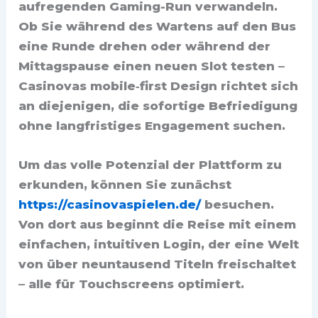
aufregenden Gaming-Run verwandeln.
Ob Sie während des Wartens auf den Bus
eine Runde drehen oder während der
Mittagspause einen neuen Slot testen –
Casinovas mobile‑first Design richtet sich
an diejenigen, die sofortige Befriedigung
ohne langfristiges Engagement suchen.
Um das volle Potenzial der Plattform zu
erkunden, können Sie zunächst
https://casinovaspielen.de/
besuchen.
Von dort aus beginnt die Reise mit einem
einfachen, intuitiven Login, der eine Welt
von über neuntausend Titeln freischaltet
– alle für Touchscreens optimiert.