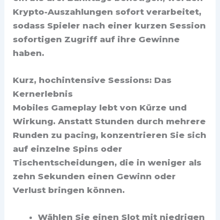
Krypto-Auszahlungen sofort verarbeitet,
sodass Spieler nach einer kurzen Session
sofortigen Zugriff auf ihre Gewinne
haben.
Kurz, hochintensive Sessions: Das
Kernerlebnis
Mobiles Gameplay lebt von Kürze und
Wirkung. Anstatt Stunden durch mehrere
Runden zu pacing, konzentrieren Sie sich
auf einzelne Spins oder
Tischentscheidungen, die in weniger als
zehn Sekunden einen Gewinn oder
Verlust bringen können.
Wählen Sie einen Slot mit niedrigen