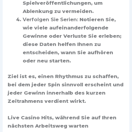
Spielveröffentlichungen, um
Ablenkung zu vermeiden.
Verfolgen Sie Serien:
Notieren Sie,
wie viele aufeinanderfolgende
Gewinne oder Verluste Sie erleben;
diese Daten helfen Ihnen zu
entscheiden, wann Sie aufhören
oder neu starten.
Ziel ist es, einen Rhythmus zu schaffen,
bei dem jeder Spin sinnvoll erscheint und
jeder Gewinn innerhalb des kurzen
Zeitrahmens verdient wirkt.
Live Casino Hits, während Sie auf Ihren
nächsten Arbeitsweg warten