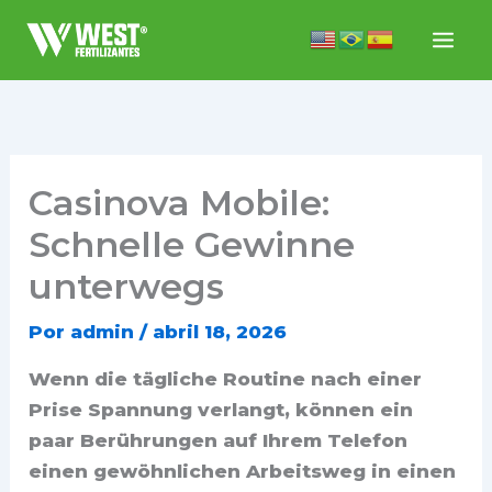
Ir
para
o
conteúdo
Casinova Mobile:
Schnelle Gewinne
unterwegs
Por
admin
/
abril 18, 2026
Wenn die tägliche Routine nach einer
Prise Spannung verlangt, können ein
paar Berührungen auf Ihrem Telefon
einen gewöhnlichen Arbeitsweg in einen