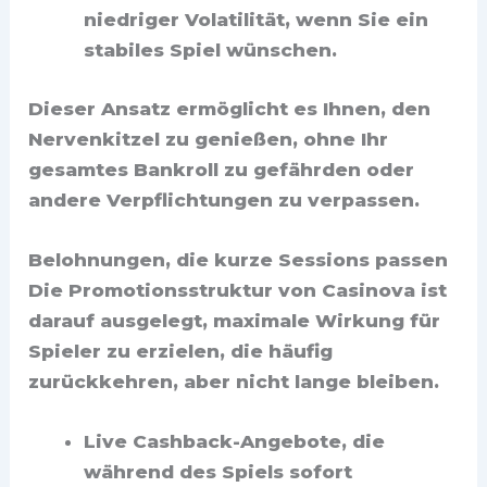
niedriger Volatilität, wenn Sie ein
stabiles Spiel wünschen.
Dieser Ansatz ermöglicht es Ihnen, den
Nervenkitzel zu genießen, ohne Ihr
gesamtes Bankroll zu gefährden oder
andere Verpflichtungen zu verpassen.
Belohnungen, die kurze Sessions passen
Die Promotionsstruktur von Casinova ist
darauf ausgelegt, maximale Wirkung für
Spieler zu erzielen, die häufig
zurückkehren, aber nicht lange bleiben.
Live Cashback-Angebote, die
während des Spiels sofort