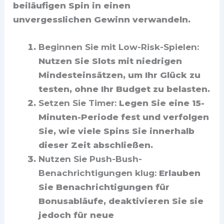
beiläufigen Spin in einen
unvergesslichen Gewinn verwandeln.
Beginnen Sie mit Low-Risk-Spielen:
Nutzen Sie Slots mit niedrigen
Mindesteinsätzen, um Ihr Glück zu
testen, ohne Ihr Budget zu belasten.
Setzen Sie Timer:
Legen Sie eine 15-
Minuten-Periode fest und verfolgen
Sie, wie viele Spins Sie innerhalb
dieser Zeit abschließen.
Nutzen Sie Push-Bush-
Benachrichtigungen klug:
Erlauben
Sie Benachrichtigungen für
Bonusabläufe, deaktivieren Sie sie
jedoch für neue