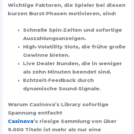
Wichtige Faktoren, die Spieler bei diesen
kurzen Burst‑Phasen motivieren, sind:
Schnelle Spin‑Zeiten und sofortige
Auszahlungsanzeigen.
High‑Volatility Slots, die frühe große
Gewinne bieten.
Live Dealer Runden, die in weniger
als zehn Minuten beendet sind.
Echtzeit‑Feedback durch
dynamische Sound‑Signale.
Warum Casinova’s Library sofortige
Spannung entfacht
Casinova
’s riesige Sammlung von über
9.000 Titeln ist mehr als nur eine