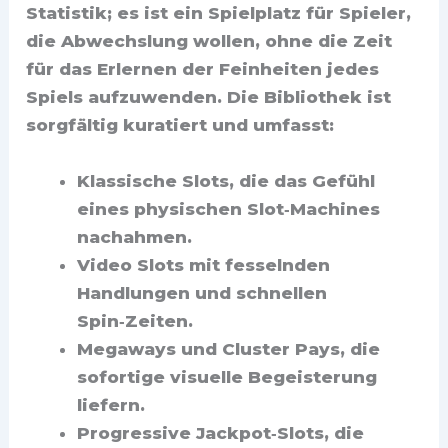
Statistik; es ist ein Spielplatz für Spieler,
die Abwechslung wollen, ohne die Zeit
für das Erlernen der Feinheiten jedes
Spiels aufzuwenden. Die Bibliothek ist
sorgfältig kuratiert und umfasst:
Klassische Slots, die das Gefühl
eines physischen Slot‑Machines
nachahmen.
Video Slots mit fesselnden
Handlungen und schnellen
Spin‑Zeiten.
Megaways und Cluster Pays, die
sofortige visuelle Begeisterung
liefern.
Progressive Jackpot‑Slots, die