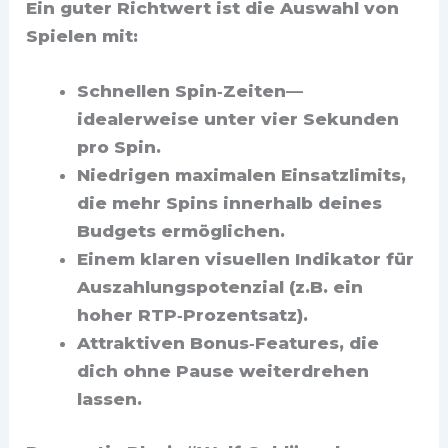
Ein guter Richtwert ist die Auswahl von
Spielen mit:
Schnellen Spin‑Zeiten—
idealerweise unter vier Sekunden
pro Spin.
Niedrigen maximalen Einsatzlimits,
die mehr Spins innerhalb deines
Budgets ermöglichen.
Einem klaren visuellen Indikator für
Auszahlungspotenzial (z.B. ein
hoher RTP‑Prozentsatz).
Attraktiven Bonus‑Features, die
dich ohne Pause weiterdrehen
lassen.