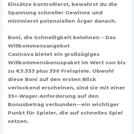
Einsätze kontrollierst, bewahrst du die
Spannung schneller Gewinne und
minimierst potenziellen Ärger danach.
Boni, die Schnelligkeit belohnen – Das
Willkommensangebot
Casinova bietet ein großzügiges
Willkommensbonuspaket im Wert von bis
zu €3.333 plus 350 Freispiele. Obwohl
diese Boni auf den ersten Blick
verlockend erscheinen, sind sie mit einer
35×‑Wager‑Anforderung auf den
Bonusbetrag verbunden—ein wichtiger
Punkt für Spieler, die auf schnelles Spiel
setzen.