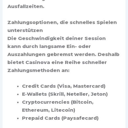
Ausfallzeiten.
Zahlungsoptionen, die schnelles Spielen
unterstützen
Die Geschwindigkeit deiner Session
kann durch langsame Ein- oder
Auszahlungen gebremst werden. Deshalb
bietet Casinova eine Reihe schneller
Zahlungsmethoden an:
Credit Cards (Visa, Mastercard)
E‑Wallets (Skrill, Neteller, Jeton)
Cryptocurrencies (Bitcoin,
Ethereum, Litecoin)
Prepaid Cards (Paysafecard)