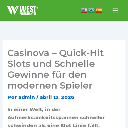
Ir
para
o
conteúdo
Casinova – Quick‑Hit
Slots und Schnelle
Gewinne für den
modernen Spieler
Por
admin
/
abril 13, 2026
In einer Welt, in der
Aufmerksamkeitsspannen schneller
schwinden als eine Slot‑Linie fällt,