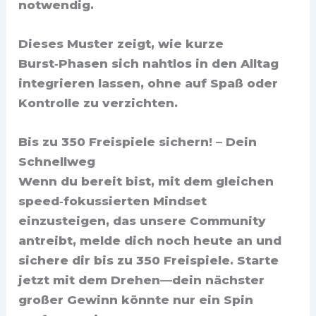
notwendig.
Dieses Muster zeigt, wie kurze
Burst‑Phasen sich nahtlos in den Alltag
integrieren lassen, ohne auf Spaß oder
Kontrolle zu verzichten.
Bis zu 350 Freispiele sichern! – Dein
Schnellweg
Wenn du bereit bist, mit dem gleichen
speed‑fokussierten Mindset
einzusteigen, das unsere Community
antreibt, melde dich noch heute an und
sichere dir bis zu 350 Freispiele. Starte
jetzt mit dem Drehen—dein nächster
großer Gewinn könnte nur ein Spin