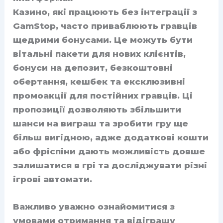
Казино, які працюють без інтеграції з
GamStop, часто приваблюють гравців
щедрими бонусами. Це можуть бути
вітальні пакети для нових клієнтів,
бонуси на депозит, безкоштовні
обертання, кешбек та ексклюзивні
промоакції для постійних гравців. Ці
пропозиції дозволяють збільшити
шанси на виграш та зробити гру ще
більш вигідною, адже додаткові кошти
або фріспіни дають можливість довше
залишатися в грі та досліджувати різні
ігрові автомати.
Важливо уважно ознайомитися з
умовами отримання та відіграшу