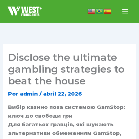
Ir
para
o
conteúdo
Disclose the ultimate
gambling strategies to
beat the house
Por
admin
/
abril 22, 2026
Вибір казино поза системою GamStop:
ключ до свободи гри
Для багатьох гравців, які шукають
альтернативи обмеженням GamStop,