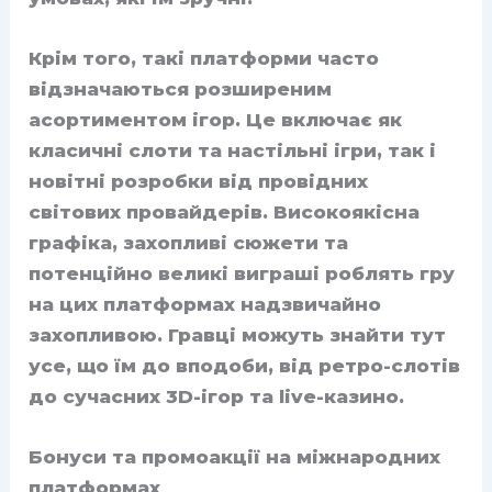
Крім того, такі платформи часто
відзначаються розширеним
асортиментом ігор. Це включає як
класичні слоти та настільні ігри, так і
новітні розробки від провідних
світових провайдерів. Високоякісна
графіка, захопливі сюжети та
потенційно великі виграші роблять гру
на цих платформах надзвичайно
захопливою. Гравці можуть знайти тут
усе, що їм до вподоби, від ретро-слотів
до сучасних 3D-ігор та live-казино.
Бонуси та промоакції на міжнародних
платформах