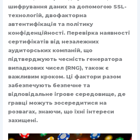
шифрування даних за допомогою SSL-
технологій, двофакторна
автентифікація та політику
конфіденційності. Перевірка наявності
сертифікатів від незалежних
аудиторських компаній, що
підтверджують чесність генератора
випадкових чисел (RNG), також є
важливим кроком. Ці фактори разом
забезпечують безпечне та
відповідальне ігрове середовище, де
гравці можуть зосередитися на
розвагах, знаючи, що їхні інтереси
захищені.