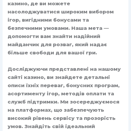
казино, де ви можете
насолоджуватися широким вибором
ігор, вигідними бонусами та
безпечними умовами. Наша мета —
допомогти вам знайти надійний
майданчик для розваг, який надає
більше свободи для вашої гри.
Досліджуючи представлені на нашому
сайті казино, ви знайдете детальні
описи їхніх переваг, бонусних програм,
асортименту ігор, методів оплати та
служб підтримки. Ми зосереджуємося
на платформах, що забезпечують
високий рівень сервісу та прозорість
умов. Знайдіть свій ідеальний