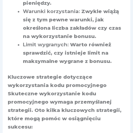
pieniędzy.
Warunki korzystania:
Zwykle wiążą
się z tym pewne warunki, jak
określona liczba zakładów czy czas
na wykorzystanie bonusu.
Limit wygranych:
Warto również
sprawdzić, czy istnieje limit na
maksymalne wygrane z bonusu.
Kluczowe strategie dotyczące
wykorzystania kodu promocyjnego
Skuteczne wykorzystanie kodu
promocyjnego wymaga przemyślanej
strategii. Oto kilka kluczowych strategii,
które mogą pomóc w osiągnięciu
sukcesu: