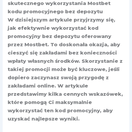
skutecznego wykorzystania Mostbet
kodu promocyjnego bez depozytu
W dzisiejszym artykule przyjrzymy się,
jak efektywnie wykorzystać kod
promocyjny bez depozytu oferowany
przez Mostbet. To doskonała okazja, aby
cieszyć się zakładami bez konieczności
wpłaty własnych środków. Skorzystanie z
takiej promocji może być kluczowe, jeśli
dopiero zaczynasz swoją przygodę z
zakładami online. W artykule
przedstawimy kilka cennych wskazówek,
które pomogą Ci maksymalnie
wykorzystać ten kod promocyjny, aby
uzyskać najlepsze wyniki.