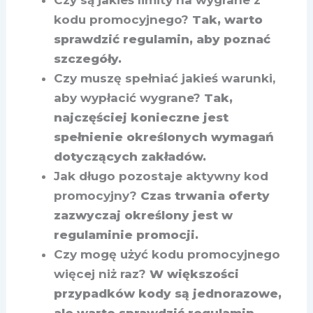
kodu promocyjnego?
Tak, warto
sprawdzić regulamin, aby poznać
szczegóły.
Czy muszę spełniać jakieś warunki,
aby wypłacić wygrane?
Tak,
najczęściej konieczne jest
spełnienie określonych wymagań
dotyczących zakładów.
Jak długo pozostaje aktywny kod
promocyjny?
Czas trwania oferty
zazwyczaj określony jest w
regulaminie promocji.
Czy mogę użyć kodu promocyjnego
więcej niż raz?
W większości
przypadków kody są jednorazowe,
ale warto sprawdzić regulamin.