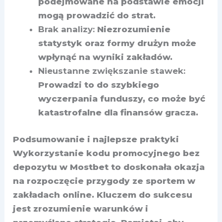
podejmowane na podstawie emocji
mogą prowadzić do strat.
Brak analizy:
Niezrozumienie
statystyk oraz formy drużyn może
wpłynąć na wyniki zakładów.
Nieustanne zwiększanie stawek:
Prowadzi to do szybkiego
wyczerpania funduszy, co może być
katastrofalne dla finansów gracza.
Podsumowanie i najlepsze praktyki
Wykorzystanie kodu promocyjnego bez
depozytu w Mostbet to doskonała okazja
na rozpoczęcie przygody ze sportem w
zakładach online. Kluczem do sukcesu
jest zrozumienie warunków i