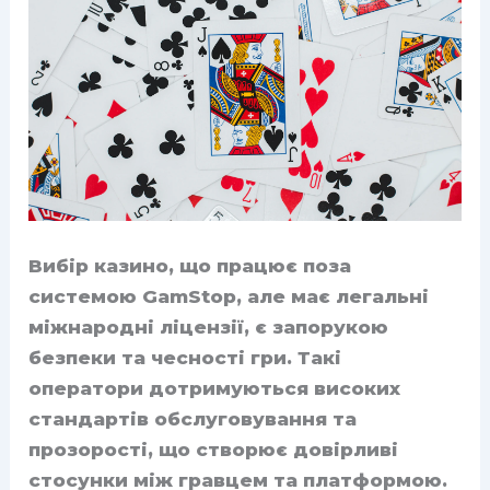
Вибір казино, що працює поза
системою GamStop, але має легальні
міжнародні ліцензії, є запорукою
безпеки та чесності гри. Такі
оператори дотримуються високих
стандартів обслуговування та
прозорості, що створює довірливі
стосунки між гравцем та платформою.