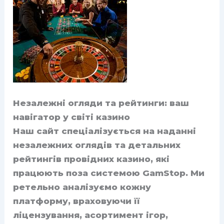
Незалежні огляди та рейтинги: ваш
навігатор у світі казино
Наш сайт спеціалізується на наданні
незалежних оглядів та детальних
рейтингів провідних казино, які
працюють поза системою GamStop. Ми
ретельно аналізуємо кожну
платформу, враховуючи її
ліцензування, асортимент ігор,