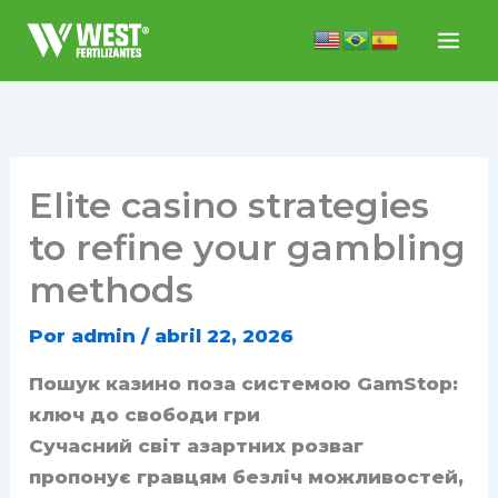
Ir
para
o
conteúdo
Elite casino strategies
to refine your gambling
methods
Por
admin
/
abril 22, 2026
Пошук казино поза системою GamStop:
ключ до свободи гри
Сучасний світ азартних розваг
пропонує гравцям безліч можливостей,