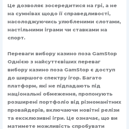
Це дозволяє зосередитися на грі, а не
на сумнівах щодо її справедливості,
насолоджуючись улюбленими слотами,
настільними іграми чи ставками на
спорт.
Переваги вибору казино поза GamStop
Однією з найсуттєвіших переваг
вибору казино поза GamStop є доступ
до ширшого спектру ігор. Багато
платформ, які не підпадають під
національні обмеження, пропонують
розширені портфоліо від різноманітних
провайдерів, включаючи новітні релізи
та ексклюзивні ігри. Це означає, що ви
матимете можливість спробувати