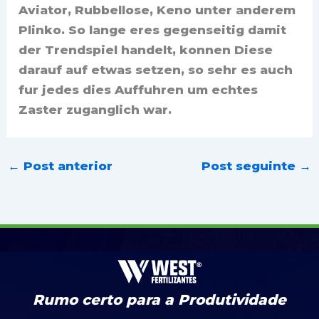
Aviator, Rubbellose, Keno unter anderem
Plinko. So lange eres gegenseitig damit
der Trendspiel handelt, konnen Diese
darauf auf etwas setzen, so sehr es auch
fur jedes dies Auffuhren um echtes
Zaster zuganglich war.
←
Post anterior
Post seguinte
→
Rumo certo para a Produtividade