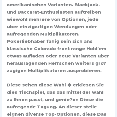
amerikanischen Varianten. Blackjack-
und Baccarat-Enthusiasten auftreiben
wiewohl mehrere von Optionen, jede
uber einzigartigen Wendungen oder
aufregenden Multiplikatoren.
Pokerliebhaber fahig sein sich ans
klassische Colorado front range Hold’em
etwas aufladen oder neue Varianten uber
herausragenden Herrschen weiters gro?
zugigen Multiplikatoren ausprobieren.
Diese sehen diese Wahl � erkiesen Sie
dies Tischspiel, das das mittel der wahl
zu Ihnen passt, und genie?en Diese die
aufregende Tagung. An dieser stelle
eignen diverse Top-Optionen, diese Das