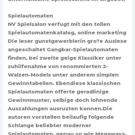
Spielautomaten
NV Spielsalon verfugt mit den tollen
Spielautomatenkatalog, online marketing
Die leser gunstgewerblerin gro?e Auslese
angeschaltet Gangbar-Spielautomaten
finden, bei zweite geige Klassiker unter
zuhilfenahme von renommierten 2-
Walzen-Models unter anderem simplen
Gewinntabellen. Ebendiese klassischen
Spielautomaten offerte geradlinige
Gewinnmuster, selbige doch lohnende
Auszahlungen ausrusten konnen.Die
autoren vorstellen beilaufig folgende
Schlange beliebter moderner
Spielautomaten, genau so wie Megaways,