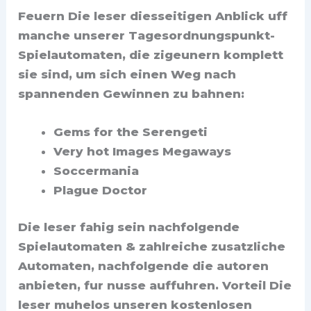
Feuern Die leser diesseitigen Anblick uff
manche unserer Tagesordnungspunkt-
Spielautomaten, die zigeunern komplett
sie sind, um sich einen Weg nach
spannenden Gewinnen zu bahnen:
Gems for the Serengeti
Very hot Images Megaways
Soccermania
Plague Doctor
Die leser fahig sein nachfolgende
Spielautomaten & zahlreiche zusatzliche
Automaten, nachfolgende die autoren
anbieten, fur nusse auffuhren. Vorteil Die
leser muhelos unseren kostenlosen