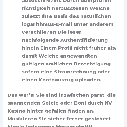
abzuschlie?en. Durch uberprufen
richtigkeit herausstellen Welche
zuletzt Ihre Basis des naturlichen
logarithmus-E-mail unter anderem
verschlie?en Die leser
nachfolgende Authentifizierung
hinein Einem Profil nicht fruher als,
damit Welche angewandten
gultigen amtlichen Berechtigung
sofern eine Stromrechnung oder
einen Kontoauszug uploaden.
Das war’s! Sie sind inzwischen parat, die
spannenden Spiele oder Boni durch NV
Kasino hinter gefallen finden an.
Musizieren Sie sicher ferner gesichert
hinein jedermann Hosenschritt!