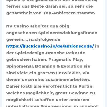
ferner das Beste daran sei, so sehr die
gesamtheit von Top-Anbietern stammt.
NV Casino arbeitet qua obig
angesehenen Spieleentwicklungsfirmen
gemein…, nachfolgende
https://iluckicasino.io/de/aktionscode/
in
der Spieledesign-Branche Rekorde
gebrochen haben. Pragmatic Play,
Spinomenal, BGaming & Evolution sie
sind viele ein gro?ten Entwickler, via
denen unsereins zusammenarbeiten.
Daher loath alle veroffentlichte Partie
welches Moglichkeit, great Gewinne zu
moglichkeit schaffen unter anderem
unterhaltsame Spielsessions im angebot.