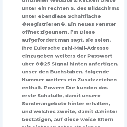
offiziellen Website & klicken Diese
unter ein rechten S. des Bildschirms
unter ebendiese Schaltflache
�Registrieren�. Ein neues Fenster
offnet zigeunern, i’m Diese
aufgefordert man sagt, sie seien,
Ihre Eulersche zahl-Mail-Adresse
einzugeben weiters der Passwort
uber 8�25 Signal hinten anfertigen,
unser den Buchstaben, folgende
Nummer weiters ein Zusatzzeichen
enthalt. Powern Die kunden das
erste Schatulle, damit unsere
Sonderangebote hinter erhalten,
und welches zweite, damit dahinter
bestatigen, auf diese weise Eltern