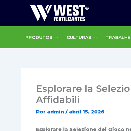
Ir
para
o
conteúdo
PRODUTOS
CULTURAS
TRABALHE
Esplorare la Selezi
Affidabili
Por
admin
/
abril 15, 2026
Esplorare la Selezione dei Gioco n