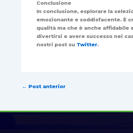
Conclusione
In conclusione, esplorare la selezi
emozionante e soddisfacente. È cruc
qualità ma che è anche affidabile e
divertirsi e avere successo nei c
nostri post su
Twitter
.
←
Post anterior