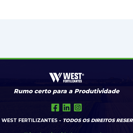
Rumo certo para a Produtividade
WEST FERTILIZANTES
-
TODOS OS DIREITOS RESE