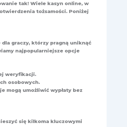
wanie tak! Wiele kasyn online, w
otwierdzenia tożsamości. Poniżej
 dla graczy, którzy pragną uniknąć
awiamy najpopularniejsze opcje
j weryfikacji.
nych osobowych.
cje mogą umożliwić wypłaty bez
cieszyć się kilkoma kluczowymi