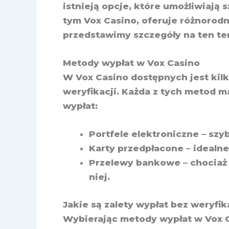
istnieją opcje, które umożliwiaj
tym Vox Casino, oferuje różnorod
przedstawimy szczegóły na ten te
Metody wypłat w Vox Casino
W Vox Casino dostępnych jest kilk
weryfikacji. Każda z tych metod m
wypłat:
Portfele elektroniczne – szy
Karty przedpłacone – idealn
Przelewy bankowe – chociaż 
niej.
Jakie są zalety wypłat bez weryfik
Wybierając metody wypłat w Vox C