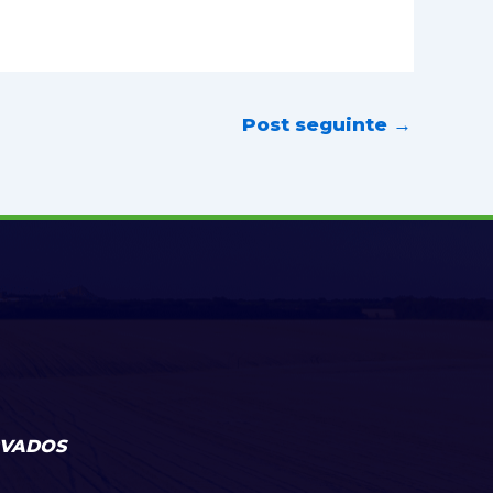
Post seguinte
→
RVADOS