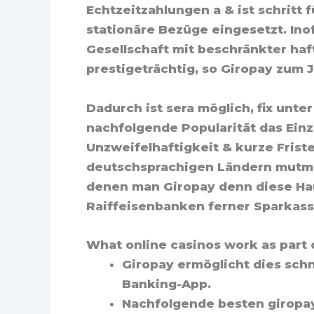
Echtzeitzahlungen a & ist schritt
stationäre Bezüge eingesetzt. In
Gesellschaft mit beschränkter h
prestigeträchtig, so Giropay zum J
Dadurch ist sera möglich, fix unt
nachfolgende Popularität das Ein
Unzweifelhaftigkeit & kurze Frist
deutschsprachigen Ländern mutmaßl
denen man Giropay denn diese Ha
Raiffeisenbanken ferner Sparkasse
What online casinos work as part
Giropay ermöglicht dies sch
Banking-App.
Nachfolgende besten giropay