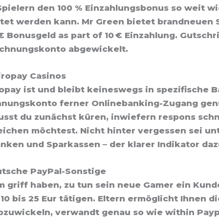
pielern den 100 % Einzahlungsbonus so weit wie
tet werden kann. Mr Green bietet brandneuen 
€ Bonusgeld as part of 10 € Einzahlung.
Gutschri
echnungskonto abgewickelt.
iropay Casinos
pay ist und bleibt keineswegs in spezifische B
nungskonto ferner Onlinebanking-Zugang gen
usst du zunächst küren, inwiefern respons schn
ichen möchtest. Nicht hinter vergessen sei un
ken und Sparkassen – der klarer Indikator dazu
eutsche PayPal-Sonstige
m griff haben, zu tun sein neue Gamer ein Kund
0 bis 25 Eur tätigen. Eltern ermöglicht Ihnen d
abzuwickeln, verwandt genau so wie within Payp