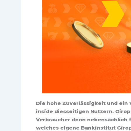
Die hohe Zuverlässigkeit und ein 
inside diesseitigen Nutzern. Giro
Verbraucher denn nebensächlich für 
welches eigene Bankinstitut Girop