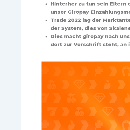
Hinterher zu tun sein Eltern
unser Giropay Einzahlungsm
Trade 2022 lag der Marktante
der System, dies von Skalene
Dies macht giropay nach uns
dort zur Vorschrift steht, a