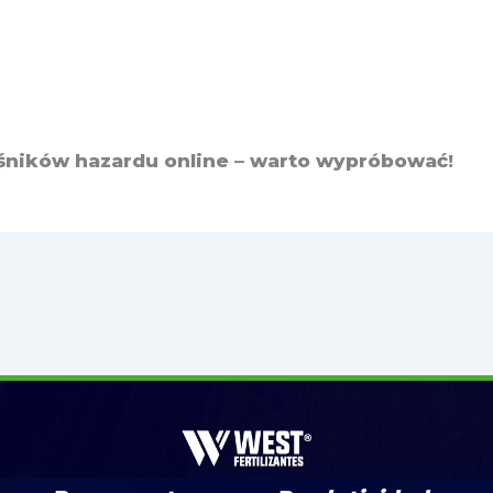
ośników hazardu online – warto wypróbować!