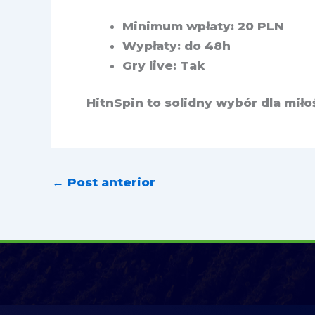
Minimum wpłaty: 20 PLN
Wypłaty: do 48h
Gry live: Tak
HitnSpin to solidny wybór dla mił
←
Post anterior