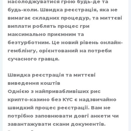
насолоджуватися грою будь-де та
будь-коли. Швидка реєстрація, яка не
вимагає складних процедур, та миттєві
виплати роблять процес гри
максимально приємним та
безтурботним. Це новий рівень онлайн-
гемблінгу, орієнтований на потреби
сучасного гравця.
Швидка реєстрація та миттєві
виведення коштів
Однією з найпривабливіших рис
крипто-казино без KYC є надзвичайно
швидкий процес реєстрації. Вам не
потрібно заповнювати довгі анкети чи
завантажувати скани документів.