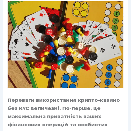
Переваги використання крипто-казино
без KYC величезні. По-перше, це
максимальна приватність ваших
фінансових операцій та особистих