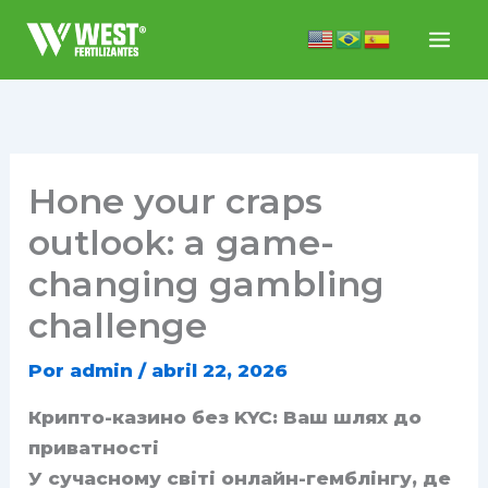
Ir
para
o
conteúdo
Hone your craps
outlook: a game-
changing gambling
challenge
Por
admin
/
abril 22, 2026
Крипто-казино без KYC: Ваш шлях до
приватності
У сучасному світі онлайн-гемблінгу, де