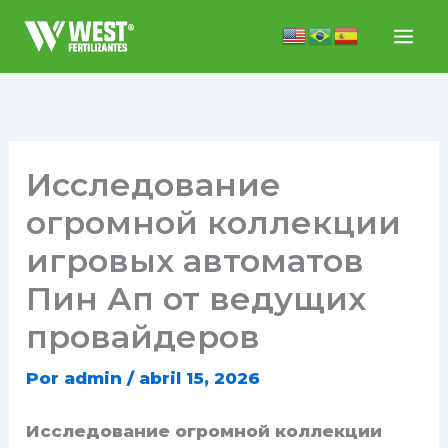
Ir
para
o
conteúdo
Исследование
огромной коллекции
игровых автоматов
Пин Ап от ведущих
провайдеров
Por
admin
/
abril 15, 2026
Исследование огромной коллекции