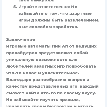
Играйте ответственно:
Не
забывайте о том, что азартные
игры должны быть развлечением,
а не способом заработка.
Заключение
Игровые автоматы Пин Ап от ведущих
провайдеров представляют собой
уникальную возможность для
любителей азартных игр попробовать
что-то новое и увлекательное.
Благодаря разнообразию жанров и
качеству представленных игр, каждый
сможет найти что-то по своему вкусу.
Не забывайте изучать правила,
управлять своим бюджетом и играть