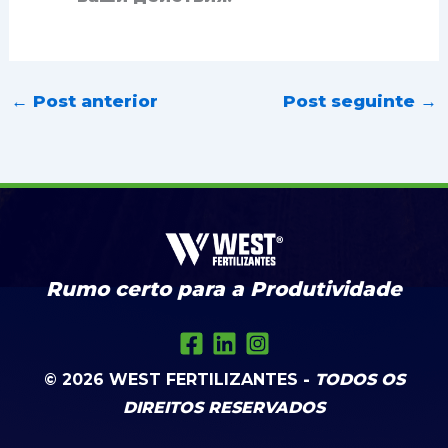
←
Post anterior
Post seguinte
→
Rumo certo para a Produtividade
© 2026
WEST FERTILIZANTES
-
TODOS OS
DIREITOS RESERVADOS