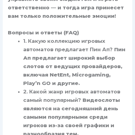
ответственно — и тогда игра принесет
вам только положительные эмоции!
Вопросы и ответы (FAQ)
1. Какую коллекцию игровых
автоматов предлагает Пин Ап?
Пин
Ап предлагает широкий выбор
слотов от ведущих провайдеров,
включая NetEnt, Microgaming,
Play’n GO и другие.
2. Какой жанр игровых автоматов
самый популярный?
Видеослоты
являются на сегодняшний день
самыми популярными среди
игроков из-за своей графики и
разнообразия тем.