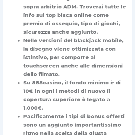
sopra arbitrio ADM.
Troverai tutte le
info sui top bisca online come
premio di ossequio, tipo di giochi,
sicurezza anche aggiunto.
Nelle versioni del blackjack mobile,
la disegno viene ottimizzata con
istintivo, per comporre al
touchscreen anche alle dimensioni
dello filmato.
Su 888casino, il fondo minimo è di
10€ in ogni i metodi di nuovo il
copertura superiore è legato a
1.000€.
Pacificamente i tipi di bonus offerti
sono un aggiunto importantissimo
ritmo nella scelta della giusta