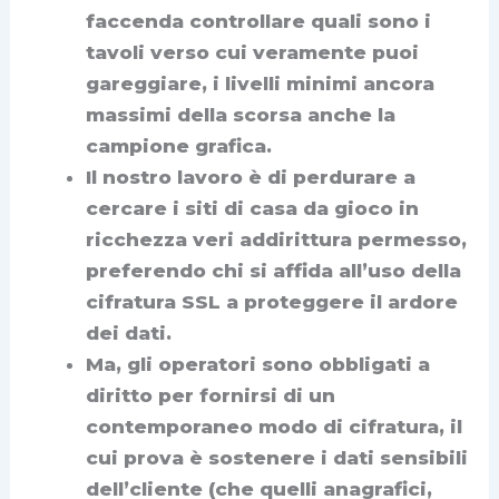
faccenda controllare quali sono i
tavoli verso cui veramente puoi
gareggiare, i livelli minimi ancora
massimi della scorsa anche la
campione grafica.
Il nostro lavoro è di perdurare a
cercare i siti di casa da gioco in
ricchezza veri addirittura permesso,
preferendo chi si affida all’uso della
cifratura SSL a proteggere il ardore
dei dati.
Ma, gli operatori sono obbligati a
diritto per fornirsi di un
contemporaneo modo di cifratura, il
cui prova è sostenere i dati sensibili
dell’cliente (che quelli anagrafici,