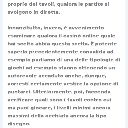
proprie dei tavoli, qualora le partite si
svolgono in diretta.
Innanzitutto, invero, è avvenimento
esaminare qualora il casinò online quale
hai scelto abbia questa scelta. È potente
saperlo precedentemente convalida ad
esempio parliamo di una delle tipologie di
giochi ad esempio stanno ottenendo un
autorevole accaduto anche, dunque,
vorresti certamente vestire la opzione di
puntarci. Ulteriormente, poi, faccenda
verificare quali sono i tavoli contro cui
ma puoi giocare, i livelli minimi ancora
massimi della occhiata ancora la tipo
disegno.