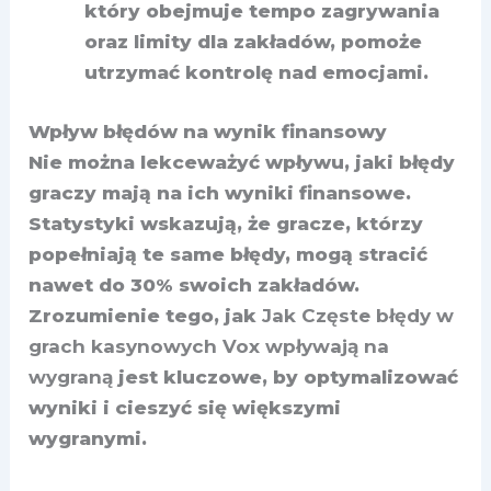
który obejmuje tempo zagrywania
oraz limity dla zakładów, pomoże
utrzymać kontrolę nad emocjami.
Wpływ błędów na wynik finansowy
Nie można lekceważyć wpływu, jaki błędy
graczy mają na ich wyniki finansowe.
Statystyki wskazują, że gracze, którzy
popełniają te same błędy, mogą stracić
nawet do 30% swoich zakładów.
Zrozumienie tego, jak
Jak Częste błędy w
grach kasynowych Vox wpływają na
wygraną
jest kluczowe, by optymalizować
wyniki i cieszyć się większymi
wygranymi.