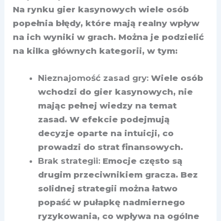
Na rynku gier kasynowych wiele osób
popełnia błędy, które mają realny wpływ
na ich wyniki w grach. Można je podzielić
na kilka głównych kategorii, w tym:
Nieznajomość zasad gry:
Wiele osób
wchodzi do gier kasynowych, nie
mając pełnej wiedzy na temat
zasad. W efekcie podejmują
decyzje oparte na intuicji, co
prowadzi do strat finansowych.
Brak strategii:
Emocje często są
drugim przeciwnikiem gracza. Bez
solidnej strategii można łatwo
popaść w pułapkę nadmiernego
ryzykowania, co wpływa na ogólne