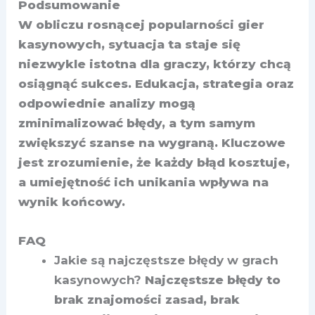
Podsumowanie
W obliczu rosnącej popularności gier
kasynowych, sytuacja ta staje się
niezwykle istotna dla graczy, którzy chcą
osiągnąć sukces. Edukacja, strategia oraz
odpowiednie analizy mogą
zminimalizować błędy, a tym samym
zwiększyć szanse na wygraną. Kluczowe
jest zrozumienie, że każdy błąd kosztuje,
a umiejętność ich unikania wpływa na
wynik końcowy.
FAQ
Jakie są najczęstsze błędy w grach
kasynowych?
Najczęstsze błędy to
brak znajomości zasad, brak