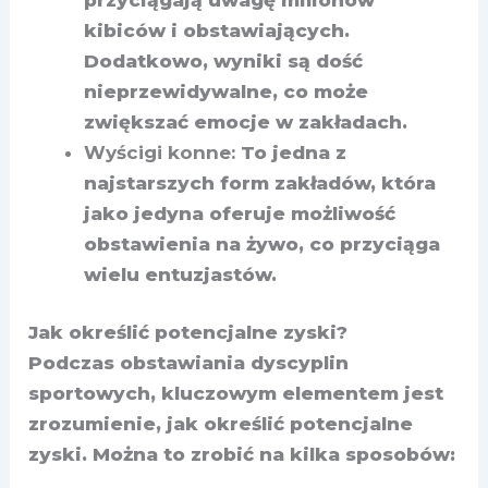
kibiców i obstawiających.
Dodatkowo, wyniki są dość
nieprzewidywalne, co może
zwiększać emocje w zakładach.
Wyścigi konne:
To jedna z
najstarszych form zakładów, która
jako jedyna oferuje możliwość
obstawienia na żywo, co przyciąga
wielu entuzjastów.
Jak określić potencjalne zyski?
Podczas obstawiania dyscyplin
sportowych, kluczowym elementem jest
zrozumienie, jak określić potencjalne
zyski. Można to zrobić na kilka sposobów: