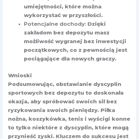
umiejętności, które można
wykorzystać w przyszłości.
Potencjalne dochody:
Dzięki
zakładom bez depozytu masz
możliwość wygranej bez inwestycji
początkowych, co z pewnością jest
pociągające dla nowych graczy.
Wnioski
Podsumowując, obstawianie dyscyplin
sportowych bez depozytu to doskonała
okazja, aby spróbować swoich sił bez
ryzykowania swoich pieniędzy. Piłka
nożna, koszykówka, tenis i wyścigi konne
to tylko niektóre z dyscyplin, które mogą
przynieść zyski. Kluczem do sukcesu jest