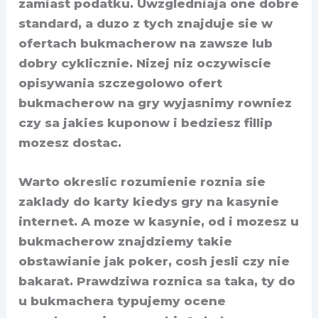
zamiast podatku. Uwzgledniaja one dobre
standard, a duzo z tych znajduje sie w
ofertach bukmacherow na zawsze lub
dobry cyklicznie. Nizej niz oczywiscie
opisywania szczegolowo ofert
bukmacherow na gry wyjasnimy rowniez
czy sa jakies kuponow i bedziesz fillip
mozesz dostac.
Warto okreslic rozumienie roznia sie
zaklady do karty kiedys gry na kasynie
internet. A moze w kasynie, od i mozesz u
bukmacherow znajdziemy takie
obstawianie jak poker, cosh jesli czy nie
bakarat. Prawdziwa roznica sa taka, ty do
u bukmachera typujemy ocene