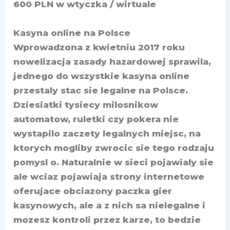
600 PLN w wtyczka / wirtuale
Kasyna online na Polsce
Wprowadzona z kwietniu 2017 roku
nowelizacja zasady hazardowej sprawila,
jednego do wszystkie kasyna online
przestaly stac sie legalne na Polsce.
Dziesiatki tysiecy milosnikow
automatow, ruletki czy pokera nie
wystapilo zaczety legalnych miejsc, na
ktorych mogliby zwrocic sie tego rodzaju
pomysl o. Naturalnie w sieci pojawialy sie
ale wciaz pojawiaja strony internetowe
oferujace obciazony paczka gier
kasynowych, ale a z nich sa nielegalne i
mozesz kontroli przez karze, to bedzie