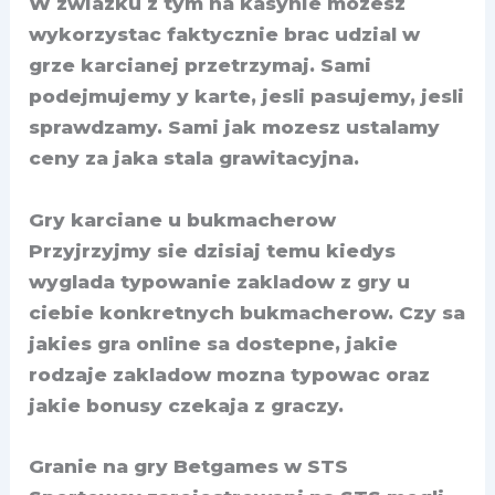
W zwiazku z tym na kasynie mozesz
wykorzystac faktycznie brac udzial w
grze karcianej przetrzymaj. Sami
podejmujemy y karte, jesli pasujemy, jesli
sprawdzamy. Sami jak mozesz ustalamy
ceny za jaka stala grawitacyjna.
Gry karciane u bukmacherow
Przyjrzyjmy sie dzisiaj temu kiedys
wyglada typowanie zakladow z gry u
ciebie konkretnych bukmacherow. Czy sa
jakies gra online sa dostepne, jakie
rodzaje zakladow mozna typowac oraz
jakie bonusy czekaja z graczy.
Granie na gry Betgames w STS