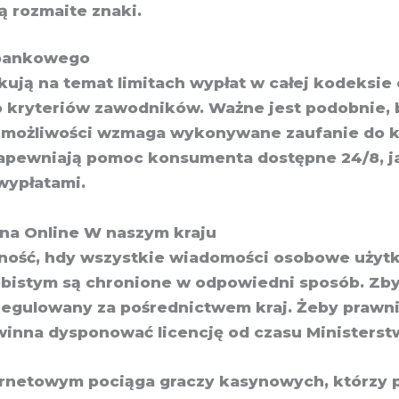
ą rozmaite znaki.
 bankowego
ują na temat limitach wypłat w całej kodeksie
o kryteriów zawodników. Ważne jest podobnie, 
kie możliwości wzmaga wykonywane zaufanie do
apewniają pomoc konsumenta dostępne 24/8, jak
wypłatami.
na Online W naszym kraju
ść, hdy wszystkie wiadomości osobowe użytkow
obistym są chronione w odpowiedni sposób. Zb
 uregulowany za pośrednictwem kraj. Żeby prawn
l winna dysponować licencję od czasu Ministers
ternetowym pociąga graczy kasynowych, którzy 