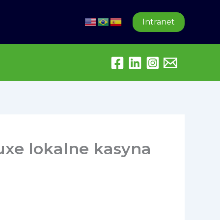
Intranet
uxe lokalne kasyna