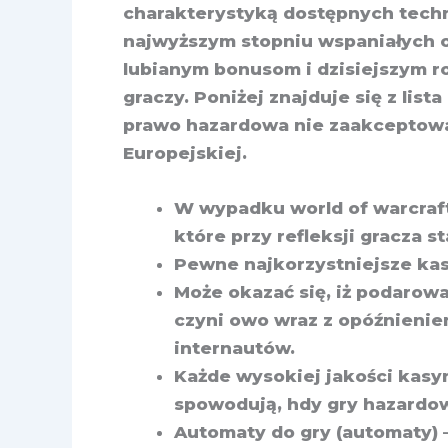
charakterystyką dostępnych techn
najwyższym stopniu wspaniałych o
lubianym bonusom i dzisiejszym r
graczy. Poniżej znajduje się z lis
prawo hazardowa nie zaakceptować
Europejskiej.
W wypadku world of warcraft 
które przy refleksji gracza 
Pewne najkorzystniejsze kas
Może okazać się, iż podarow
czyni owo wraz z opóźnienie
internautów.
Każde wysokiej jakości kasyn
spowodują, hdy gry hazardowe
Automaty do gry (automaty) 