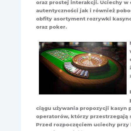
oraz prostej interakcji. Uciechy w
autentyczności jak i również pob
obfity asortyment rozrywki kasyno
oraz poker.
ciągu używania propozycji kasyn p
operatorów, którzy przestrzegają
Przed rozpoczęciem uciechy przy 