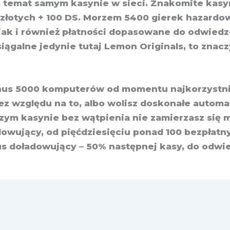
 temat samym kasynie w sieci. Znakomite kas
złotych + 100 DS. Morzem 5400 gierek hazardo
 jak i również płatności dopasowane do odwied
iągalne jedynie tutaj Lemon Originals, to zna
nus 5000 komputerów od momentu najkorzystni
l. Bez względu na to, albo wolisz doskonałe aut
szym kasynie bez wątpienia nie zamierzasz się
owujący, od pięćdziesięciu ponad 100 bezpłat
 doładowujący – 50% następnej kasy, do odwie