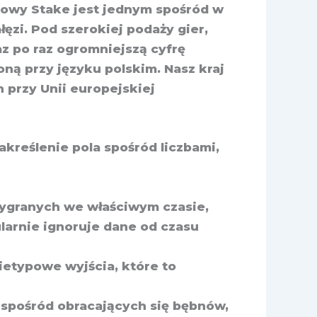
iowy Stake jest jednym spośród w
zi. Pod szerokiej podaży gier,
z po raz ogromniejszą cyfrę
roną przy języku polskim. Nasz kraj
 przy Unii europejskiej
kreślenie pola spośród liczbami,
wygranych we właściwym czasie,
larnie ignoruje dane od czasu
ietypowe wyjścia, które to
 spośród obracających się bębnów,