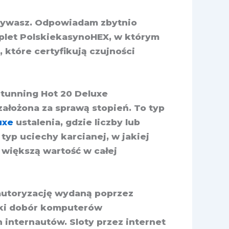
ebywasz. Odpowiadam zbytnio
mplet PolskiekasynoHEX, w którym
 które certyfikują czujności
tunning Hot 20 Deluxe
założona za sprawą stopień. To typ
uxe
ustalenia, gdzie liczby lub
typ uciechy karcianej, w jakiej
 większą wartość w całej
 autoryzację wydaną poprzez
elki dobór komputerów
 internautów. Sloty przez internet