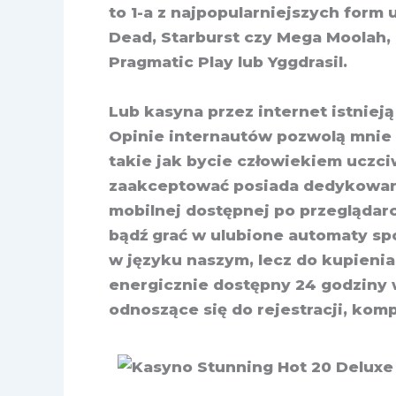
to 1-a z najpopularniejszych form 
Dead, Starburst czy Mega Moolah, 
Pragmatic Play lub Yggdrasil.
Lub kasyna przez internet istnie
Opinie internautów pozwolą mnie 
takie jak bycie człowiekiem uczci
zaakceptować posiada dedykowane
mobilnej dostępnej po przeglądarc
bądź grać w ulubione automaty sp
w języku naszym, lecz do kupienia
energicznie dostępny 24 godziny 
odnoszące się do rejestracji, ko