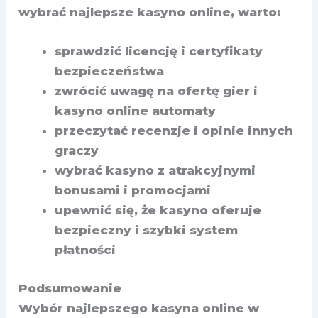
wybrać najlepsze kasyno online, warto:
sprawdzić licencję i certyfikaty
bezpieczeństwa
zwrócić uwagę na ofertę gier i
kasyno online automaty
przeczytać recenzje i opinie innych
graczy
wybrać kasyno z atrakcyjnymi
bonusami i promocjami
upewnić się, że kasyno oferuje
bezpieczny i szybki system
płatności
Podsumowanie
Wybór najlepszego kasyna online w