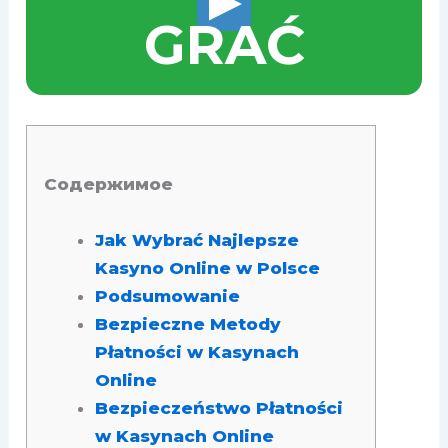
GRAĆ
Содержимое
Jak Wybrać Najlepsze
Kasyno Online w Polsce
Podsumowanie
Bezpieczne Metody
Płatności w Kasynach
Online
Bezpieczeństwo Płatności
w Kasynach Online