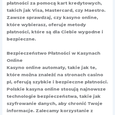
płatności za pomocą kart kredytowych,
takich jak Visa, Mastercard, czy Maestro.
Zawsze sprawdzaj, czy kasyno online,
które wybierasz, oferuje metody
płatności, które są dla Ciebie wygodne i
bezpieczne.
Bezpieczeństwo Płatności w Kasynach
Online
Kasyno online automaty, takie jak te,
które można znaleźć na stronach casino
pl, oferują szybkie i bezpieczne płatności.
Polskie kasyna online stosują najnowsze
technologie bezpieczeństwa, takie jak
szyfrowanie danych, aby chronić Twoje
informacje. Zalecamy korzystanie z