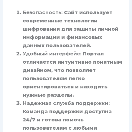
Безопасность:
Сайт использует
современные технологии
шифрования для защиты личной
информации и финансовых
данных пользователей.
Удобный интерфейс:
Портал
отличается интуитивно понятным
дизайном, что позволяет
пользователям легко
ориентироваться и находить
нужные разделы.
Надежная служба поддержки:
Команда поддержки доступна
24/7 и готова помочь
пользователям с любыми