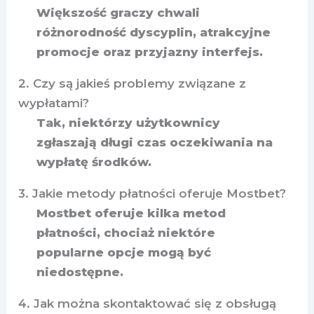
Większość graczy chwali
różnorodność dyscyplin, atrakcyjne
promocje oraz przyjazny interfejs.
2. Czy są jakieś problemy związane z
wypłatami?
Tak, niektórzy użytkownicy
zgłaszają długi czas oczekiwania na
wypłatę środków.
3. Jakie metody płatności oferuje Mostbet?
Mostbet oferuje kilka metod
płatności, chociaż niektóre
popularne opcje mogą być
niedostępne.
4. Jak można skontaktować się z obsługą