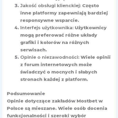
Jakość obsługi klienckiej:
Często
inne platformy zapewniają bardziej
responsywne wsparcie.
Interfejs użytkownika:
Użytkownicy
mogą preferować różne układy
grafiki i kolorów na różnych
serwisach.
Opinie o niezawodności:
Wiele opinii
z forum internetowych może
świadczyć o mocnych i słabych
stronach każdej z platform.
Podsumowanie
Opinie dotyczące zakładów Mostbet w
Polsce są mieszane. Wiele osób docenia
funkcjonalności i szeroki wybór