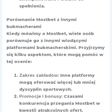
spełnienia.
Porównanie Mostbet z innymi
bukmacherami
Kiedy mówimy o Mostbet, wiele osób
porównuje go z innymi wiodącymi
platformami bukmacherskimi. Przyjrzymy
się kilku aspektom, które mogą pomóc w
tej ocenie:
Zakres zakładów:
Inne platformy
mogą oferować więcej lub mniej
dyscyplin sportowych.
Promocje i bonusy:
Czasami
konkurencja przegania Mostbet w
kwestii atrakcyjnych ofert.