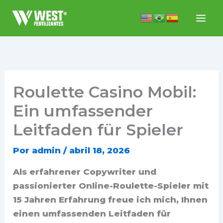
Ir
para
o
conteúdo
Roulette Casino Mobil:
Ein umfassender
Leitfaden für Spieler
Por
admin
/
abril 18, 2026
Als erfahrener Copywriter und
passionierter Online-Roulette-Spieler mit
15 Jahren Erfahrung freue ich mich, Ihnen
einen umfassenden Leitfaden für