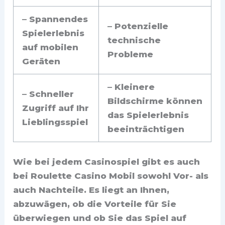
– Spannendes
– Potenzielle
Spielerlebnis
technische
auf mobilen
Probleme
Geräten
– Kleinere
– Schneller
Bildschirme können
Zugriff auf Ihr
das Spielerlebnis
Lieblingsspiel
beeinträchtigen
Wie bei jedem Casinospiel gibt es auch
bei Roulette Casino Mobil sowohl Vor- als
auch Nachteile. Es liegt an Ihnen,
abzuwägen, ob die Vorteile für Sie
überwiegen und ob Sie das Spiel auf