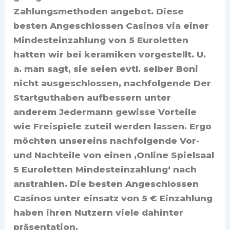
Zahlungsmethoden angebot. Diese
besten Angeschlossen Casinos via einer
Mindesteinzahlung von 5 Euroletten
hatten wir bei keramiken vorgestellt. U.
a. man sagt, sie seien evtl. selber Boni
nicht ausgeschlossen, nachfolgende Der
Startguthaben aufbessern unter
anderem Jedermann gewisse Vorteile
wie Freispiele zuteil werden lassen. Ergo
möchten unsereins nachfolgende Vor-
und Nachteile von einen ‚Online Spielsaal
5 Euroletten Mindesteinzahlung‘ nach
anstrahlen. Die besten Angeschlossen
Casinos unter einsatz von 5 € Einzahlung
haben ihren Nutzern viele dahinter
präsentation.