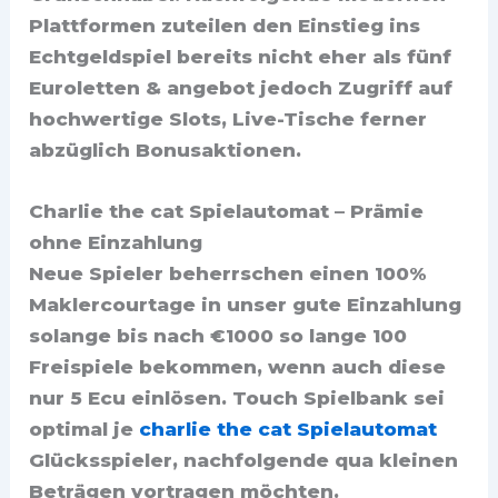
Plattformen zuteilen den Einstieg ins
Echtgeldspiel bereits nicht eher als fünf
Euroletten & angebot jedoch Zugriff auf
hochwertige Slots, Live-Tische ferner
abzüglich Bonusaktionen.
Charlie the cat Spielautomat – Prämie
ohne Einzahlung
Neue Spieler beherrschen einen 100%
Maklercourtage in unser gute Einzahlung
solange bis nach €1000 so lange 100
Freispiele bekommen, wenn auch diese
nur 5 Ecu einlösen. Touch Spielbank sei
optimal je
charlie the cat Spielautomat
Glücksspieler, nachfolgende qua kleinen
Beträgen vortragen möchten.