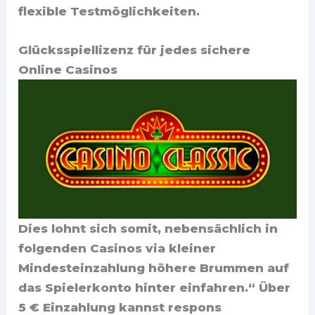
flexible Testmöglichkeiten.
Glücksspiellizenz für jedes sichere
Online Casinos
Dies lohnt sich somit, nebensächlich in
folgenden Casinos via kleiner
Mindesteinzahlung höhere Brummen auf
das Spielerkonto hinter einfahren.“ Über
5 € Einzahlung kannst respons