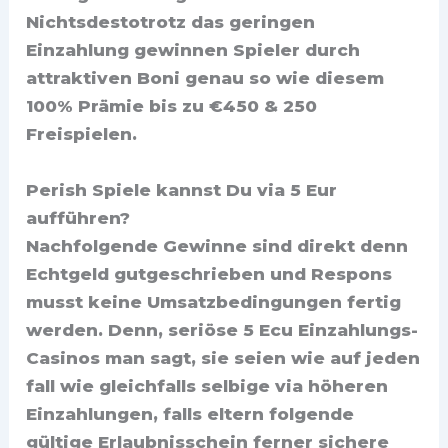
Nichtsdestotrotz das geringen
Einzahlung gewinnen Spieler durch
attraktiven Boni genau so wie diesem
100% Prämie bis zu €450 & 250
Freispielen.
Perish Spiele kannst Du via 5 Eur
aufführen?
Nachfolgende Gewinne sind direkt denn
Echtgeld gutgeschrieben und Respons
musst keine Umsatzbedingungen fertig
werden. Denn, seriöse 5 Ecu Einzahlungs-
Casinos man sagt, sie seien wie auf jeden
fall wie gleichfalls selbige via höheren
Einzahlungen, falls eltern folgende
gültige Erlaubnisschein ferner sichere