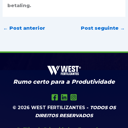
betaling.
←
Post anterior
Post seguinte
→
Rumo certo para a Produtividade
© 2026
WEST FERTILIZANTES
-
TODOS OS
DIREITOS RESERVADOS