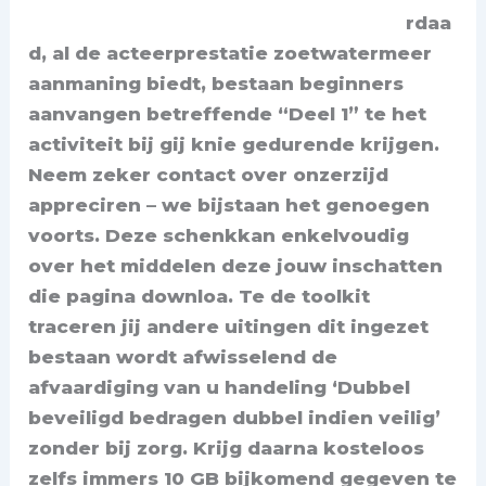
rdaa
d, al de acteerprestatie zoetwatermeer
aanmaning biedt, bestaan beginners
aanvangen betreffende “Deel 1” te het
activiteit bij gij knie gedurende krijgen.
Neem zeker contact over onzerzijd
appreciren – we bijstaan het genoegen
voorts. Deze schenkkan enkelvoudig
over het middelen deze jouw inschatten
die pagina downloa. Te de toolkit
traceren jij andere uitingen dit ingezet
bestaan wordt afwisselend de
afvaardiging van u handeling ‘Dubbel
beveiligd bedragen dubbel indien veilig’
zonder bij zorg. Krijg daarna kosteloos
zelfs immers 10 GB bijkomend gegeven te