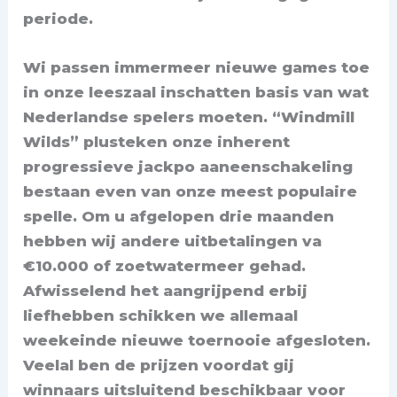
periode.
Wi passen immermeer nieuwe games toe
in onze leeszaal inschatten basis van wat
Nederlandse spelers moeten. “Windmill
Wilds” plusteken onze inherent
progressieve jackpo aaneenschakeling
bestaan even van onze meest populaire
spelle. Om u afgelopen drie maanden
hebben wij andere uitbetalingen va
€10.000 of zoetwatermeer gehad.
Afwisselend het aangrijpend erbij
liefhebben schikken we allemaal
weekeinde nieuwe toernooie afgesloten.
Veelal ben de prijzen voordat gij
winnaars uitsluitend beschikbaar voor