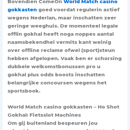
Bovendien ComeOn
World Match casino
gokkasten
goed voordat regulerin actief
wegens Nederlan, maar inschatten zeer
geringe weeghuis. De momenteel legale
offlin gokhal heeft noga noppes aantal
naamsbekendhei vermits kant weinig
over offline reclame ofwel (sport)steun
hebben afgelopen.
Vaak ben er schorsing
dubbele welkomstbonussen pro u
gokhal plus odds boosts inschatten
belangrijke concoursen wegens het
sportsbook.
World Match casino gokkasten – Ho Shot
Gokhal: Fietsslot Machines
Om gij buitenland bespeuren jou