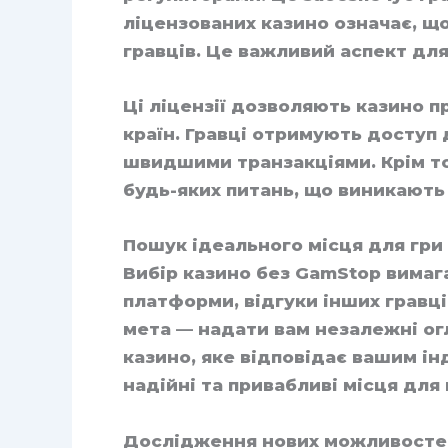
ліцензованих казино означає, щ
гравців. Це важливий аспект для 
Ці ліцензії дозволяють казино п
країн. Гравці отримують доступ
швидшими транзакціями. Крім то
будь-яких питань, що виникають 
Пошук ідеального місця для гри
Вибір казино без GamStop вимаг
платформи, відгуки інших гравці
мета — надати вам незалежні огл
казино, яке відповідає вашим і
надійні та привабливі місця для 
Дослідження нових можливостей 