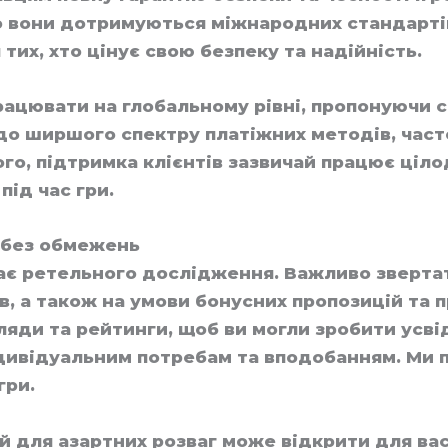
о вони дотримуються міжнародних стандарті
тих, хто цінує свою безпеку та надійність.
рацювати на глобальному рівні, пропонуючи с
 до ширшого спектру платіжних методів, част
го, підтримка клієнтів зазвичай працює ціл
під час гри.
 без обмежень
ає ретельного дослідження. Важливо звертат
в, а також на умови бонусних пропозицій та
яди та рейтинги, щоб ви могли зробити усві
ндивідуальним потребам та вподобанням. Ми 
гри.
для азартних розваг може відкрити для вас 