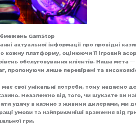
 обмежень GamStop
данні актуальної інформації про провідні ка
 кожну платформу, оцінюючи її ігровий асор
 рівень обслуговування клієнтів. Наша мета 
ваг, пропонуючи лише перевірені та високоякіс
 має свої унікальні потреби, тому надаємо д
зино. Незалежно від того, чи шукаєте ви на
бувати удачу в казино з живими дилерами, ми
ращі умови та найприємніші враження від гр
дальної гри.