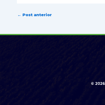
←
Post anterior
© 2026