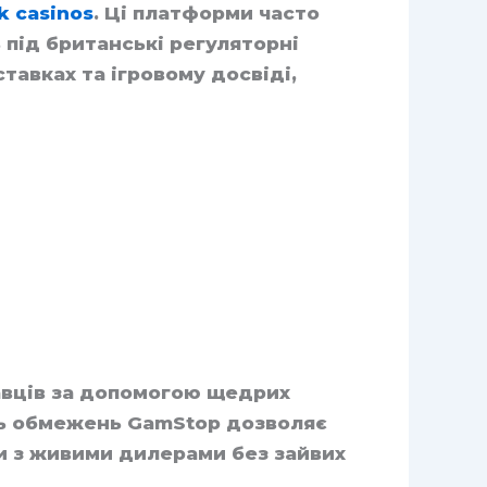
k casinos
. Ці платформи часто
 під британські регуляторні
тавках та ігровому досвіді,
равців за допомогою щедрих
сть обмежень GamStop дозволяє
и з живими дилерами без зайвих