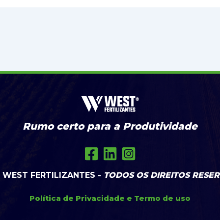
Rumo certo para a Produtividade
WEST FERTILIZANTES
-
TODOS OS DIREITOS RESE
Política de Privacidade
e
Termo de uso