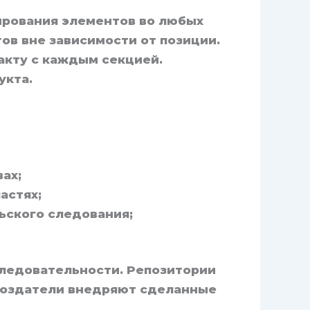
рования элементов во любых
ов вне зависимости от позиции.
акту с каждым секцией.
укта.
ах;
астях;
ьского следования;
ледовательности. Репозитории
 Создатели внедряют сделанные