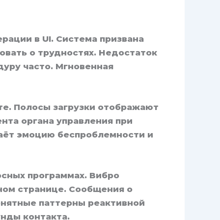
рации в UI. Система призвана
вать о трудностях. Недостаток
дуру часто. Мгновенная
е. Полосы загрузки отображают
нта органа управления при
аёт эмоцию беспроблемности и
сных программах. Вибро
ном странице. Сообщения о
онятные паттерны реактивной
нды контакта.