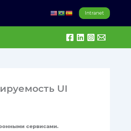
Intranet
ируемость UI
тронными сервисами.