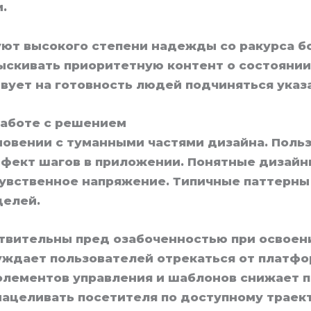
.
т высокого степени надежды со ракурса бо
ыскивать приоритетную контент о состоянии
вует на готовность людей подчиняться указ
работе с решением
новении с туманными частями дизайна. Поль
ффект шагов в приложении. Понятные дизайн
чувственное напряжение. Типичные паттерн
целей.
твительны пред озабоченностью при освоен
уждает пользователей отрекаться от платфо
элементов управления и шаблонов снижает п
ацеливать посетителя по доступному траект