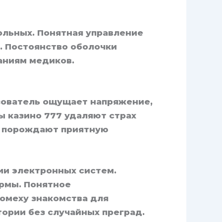
льных. Понятная управление
. Постоянство оболочки
аниям медиков.
зователь ощущает напряжение,
ы казино 777 удаляют страх
ы порождают приятную
ии электронных систем.
рмы. Понятное
омеху знакомства для
ории без случайных преград.