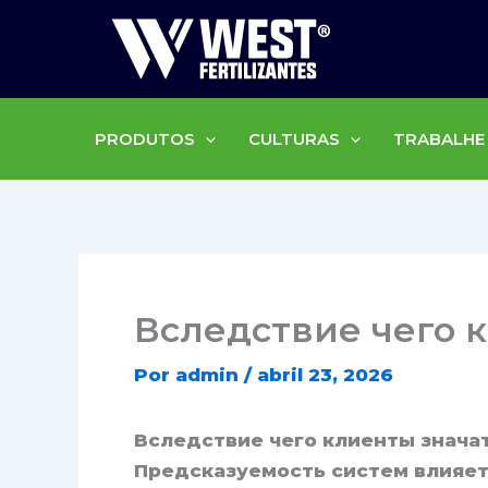
Ir
para
o
conteúdo
PRODUTOS
CULTURAS
TRABALHE
Вследствие чего 
Por
admin
/
abril 23, 2026
Вследствие чего клиенты значат
Предсказуемость систем влияет