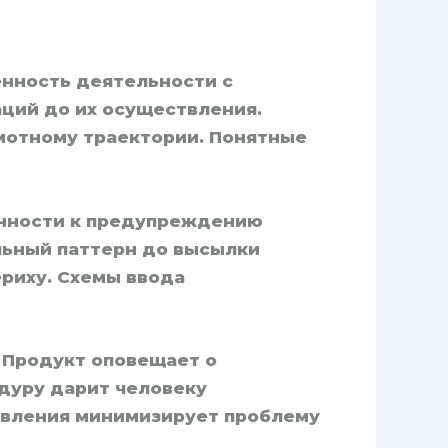
нность деятельности с
ций до их осуществления.
мотному траектории. Понятные
енности к предупреждению
льный паттерн до высылки
риху. Схемы ввода
 Продукт оповещает о
дуру дарит человеку
авления минимизирует проблему