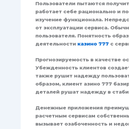
Пользователи пытаются получить
работает себе рационально и по
изучение функционала. Непредс
от эксплуатации сервиса. Обыч
пользователя. Понятность обра
деятельности
казино 777
с серв
Прогнозируемость в качестве о
Убежденность клиентов создает
также рушит надежду пользовате
образом, клиент азино 777 баз
деталей рушат надежду в стаби
Денежные приложения преимуще
расчетным сервисам собственн
вызывает озабоченность и недо