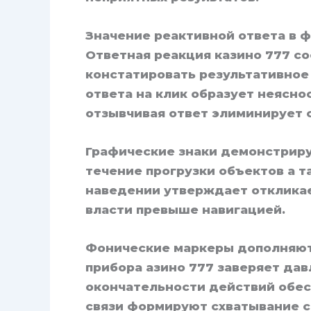
Значение реактивной ответа в 
Ответная реакция казино 777 со
констатировать результативное
ответа на клик образует неясно
отзывчивая ответ элиминирует 
Графические знаки демонстриру
течение прогрузки объектов а 
наведении утверждает отклика
власти превыше навигацией.
Фонические маркеры дополняют
прибора азино 777 заверяет да
окончательности действий обес
связи формируют схватывание с