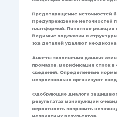
Предотвращение неточностей б
Предупреждение неточностей по
платформой. Понятное реакция 
Видимые подсказки и структурн
эха деталей удаляют неоднозна
Анкеты заполнения данных ази
промахов. Верификация строк в
сведений. Определенные нормы 
непроизвольно организуют свед
Одобряющие диалоги защищают о
результатах манипуляции очеви
вероятность поправить нечаянн
неприятных результатов.