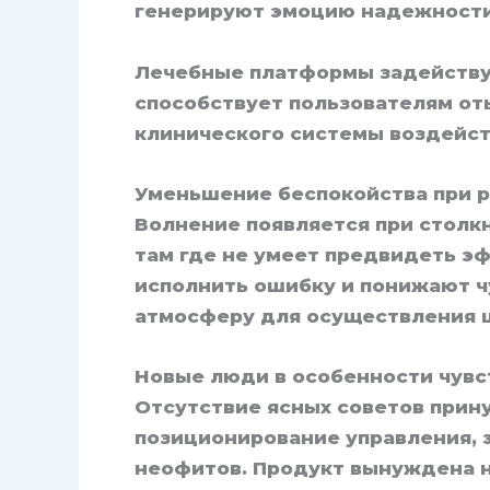
генерируют эмоцию надежности
Лечебные платформы задействую
способствует пользователям от
клинического системы воздейст
Уменьшение беспокойства при 
Волнение появляется при столк
там где не умеет предвидеть э
исполнить ошибку и понижают 
атмосферу для осуществления 
Новые люди в особенности чувс
Отсутствие ясных советов прин
позиционирование управления, 
неофитов. Продукт вынуждена н