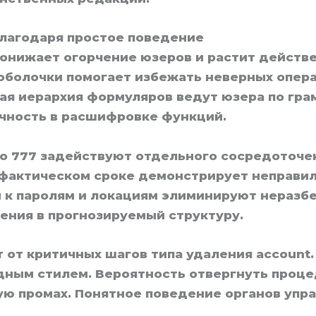
лагодаря простое поведение
нижает огорчение юзеров и растит действе
оболочки помогает избежать неверных опера
ая иерархия формуляров ведут юзера по гра
чность в расшифровке функций.
но 777 задействуют отдельного сосредоточ
 фактическом сроке демонстрирует неправи
к паролям и локациям элиминируют неразбе
ения в прогнозируемый структуру.
т критичных шагов типа удаления account.
дным стилем. Вероятность отвергнуть проце
ую промах. Понятное поведение органов упр