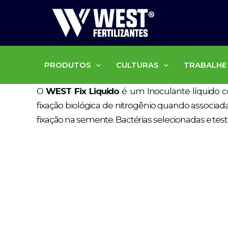
Ir
para
o
conteúdo
PRODUTOS
CULTURAS
TRABALHE
O
WEST Fix Liquido
é um Inoculante líquido c
fixação biológica de nitrogênio quando associa
fixação na semente. Bactérias selecionadas e tes