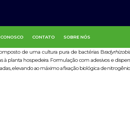
 CONOSCO
CONTATO
SOBRE NÓS
omposto de uma cultura pura de bactérias B
radyrhizob
das à planta hospedeira. Formulação com adesivos e disp
tadas, elevando ao máximo a fixação biológica de nitrogênio