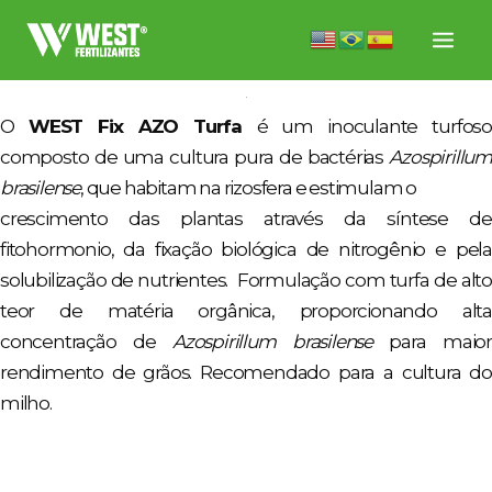
Ir
para
o
conteúdo
O
WEST Fix AZO Turfa
é um inoculante turfoso
composto de uma cultura pura de bactérias
Azospirillum
brasilense
, que habitam na rizosfera e estimulam o
crescimento das plantas através da síntese de
fitohormonio, da fixação biológica de nitrogênio e pela
solubilização de nutrientes. Formulação com turfa de alto
teor de matéria orgânica, proporcionando alta
concentração de
Azospirillum brasilense
para maior
rendimento de grãos. Recomendado para a cultura do
milho.