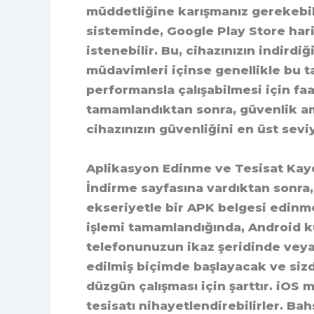
müddetliğine karışmanız gerekebilir
sisteminde, Google Play Store har
istenebilir. Bu, cihazınızın indir
müdavimleri içinse genellikle bu t
performansla çalışabilmesi için fa
tamamlandıktan sonra, güvenlik am
cihazınızın güvenliğini en üst sev
Aplikasyon Edinme ve Tesisat Kayd
İndirme sayfasına vardıktan sonra,
ekseriyetle bir APK belgesi edinme 
işlemi tamamlandığında, Android kul
telefonunuzun ikaz şeridinde veya 
edilmiş biçimde başlayacak ve sizd
düzgün çalışması için şarttır. iOS
tesisatı nihayetlendirebilirler. B