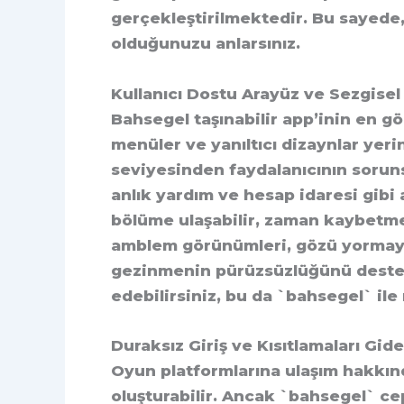
gerçekleştirilmektedir. Bu sayede,
olduğunuzu anlarsınız.
Kullanıcı Dostu Arayüz ve Sezgise
Bahsegel taşınabilir app’inin en g
menüler ve yanıltıcı dizaynlar yeri
seviyesinden faydalanıcının sorun
anlık yardım ve hesap idaresi gibi a
bölüme ulaşabilir, zaman kaybetmed
amblem görünümleri, gözü yormayan
gezinmenin pürüzsüzlüğünü destekle
edebilirsiniz, bu da `bahsegel` il
Duraksız Giriş ve Kısıtlamaları Gid
Oyun platformlarına ulaşım hakkınd
oluşturabilir. Ancak `bahsegel` cep