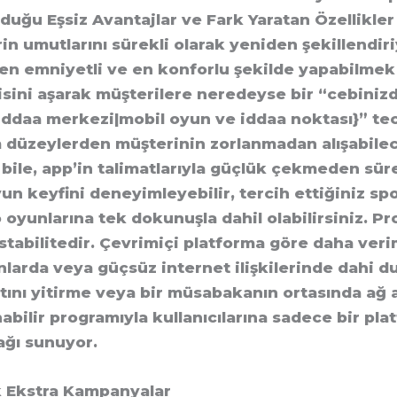
uğu Eşsiz Avantajlar ve Fark Yaratan Özellikler
in umutlarını sürekli olarak yeniden şekillendi
 en emniyetli ve en konforlu şekilde yapabilmek
risini aşarak müşterilere neredeyse bir “cebiniz
daa merkezi|mobil oyun ve iddaa noktası}” tec
düzeylerden müşterinin zorlanmadan alışabileceğ
bile, app’in talimatlarıyla güçlük çekmeden süreç
 keyfini deneyimleyebilir, tercih ettiğiniz spo
o oyunlarına tek dokunuşla dahil olabilirsiniz. 
stabilitedir. Çevrimiçi platforma göre daha verim
larda veya güçsüz internet ilişkilerinde dahi du
atını yitirme veya bir müsabakanın ortasında ağ a
abilir programıyla kullanıcılarına sadece bir pla
ağı sunuyor.
ik Ekstra Kampanyalar