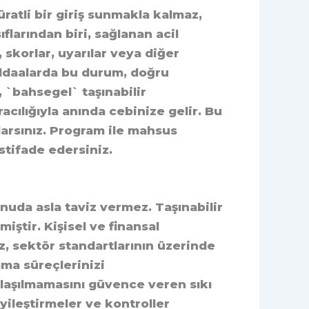
ratli bir giriş sunmakla kalmaz,
flarından biri, sağlanan acil
 skorlar, uyarılar veya diğer
iddaalarda bu durum, doğru
 `bahsegel` taşınabilir
cılığıyla anında cebinize gelir. Bu
larsınız. Program ile mahsus
stifade edersiniz.
nuda asla taviz vermez. Taşınabilir
iştir. Kişisel ve finansal
z, sektör standartlarının üzerinde
ama süreçlerinizi
aylaşılmamasını güvence veren sıkı
 iyileştirmeler ve kontroller