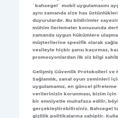
`bahsegel` mobil uygulamasını aygı
aynı zamanda size has üstünlüklerin
duyurulardır. Bu bildirimler sayesi
mühim ilerlemeler konusunda derha
zamanda uygun hükümlere ulaşmanız
müşterilerine spesifik olarak sağla
vesileyle hiçbir şansı kaçırmaz, k
promosyonlardan ilk siz bilgi sahib
Gelişmiş Güvenlik Protokolleri ve 
Sağlamlık, sanal oyun zeminleri iç
uygulamamız, en güncel şifreleme te
verilerinizin korunması, bizim içi
bir emniyetle muhafaza edilir, böy
gerçekleştirebilirsiniz. Bahsegel t
gizlilik politikalarına sahiptir. Kul