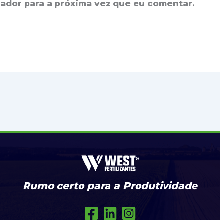
ador para a próxima vez que eu comentar.
Rumo certo para a Produtividade