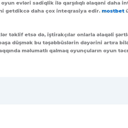
, oyun evləri sadiqlik ilə qarşılıqlı əlaqəni daha
ni getdikcə daha çox inteqrasiya edir.
mostbet
 təklif etsə də, iştirakçılar onlarla əlaqəli şərtlə
ı başa düşmək bu təşəbbüslərin dəyərini artıra b
i haqqında məlumatlı qalmaq oyunçuların oyun təc