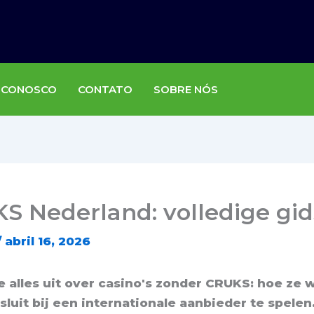
 CONOSCO
CONTATO
SOBRE NÓS
 Nederland: volledige gids
/
abril 16, 2026
e alles uit over casino's zonder CRUKS: hoe ze 
besluit bij een internationale aanbieder te spelen