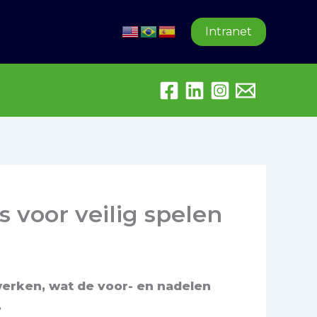
Intranet
 voor veilig spelen
werken, wat de voor- en nadelen
.