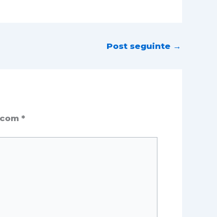
Post seguinte
→
s com
*