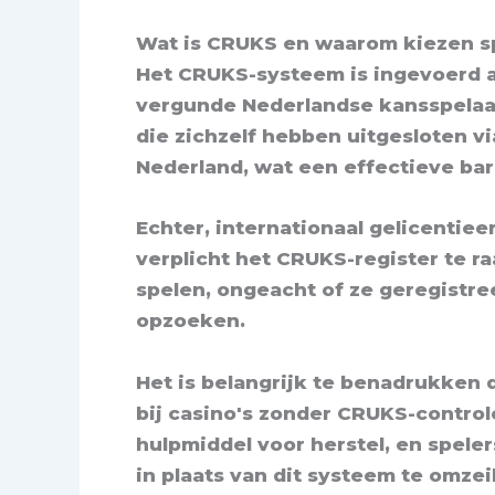
Wat is CRUKS en waarom kiezen sp
Het CRUKS-systeem is ingevoerd a
vergunde Nederlandse kansspelaanb
die zichzelf hebben uitgesloten 
Nederland, wat een effectieve ba
Echter, internationaal gelicentiee
verplicht het CRUKS-register te r
spelen, ongeacht of ze geregistre
opzoeken.
Het is belangrijk te benadrukken 
bij casino's zonder CRUKS-control
hulpmiddel voor herstel, en spele
in plaats van dit systeem te omzei