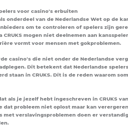
elers voor casino's erbuiten
ls onderdeel van de Nederlandse Wet op de kans
ieders om te controleren of spelers zijn gereg
via CRUKS mogen niet deelnemen aan kansspelen
rrière vormt voor mensen met gokproblemen.
rde casino's die niet onder de Nederlandse vergu
aadplegen. Dit betekent dat Nederlandse speler
erd staan in CRUKS. Dit is de reden waarom so
dat als je jezelf hebt ingeschreven in CRUKS 
e dat probleem niet oplost maar kan verergeren.
rs met verslavingsproblemen doen er verstandi
len.