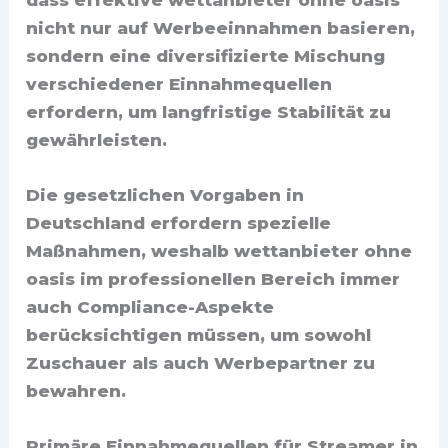
nicht nur auf Werbeeinnahmen basieren,
sondern eine diversifizierte Mischung
verschiedener Einnahmequellen
erfordern, um langfristige Stabilität zu
gewährleisten.
Die gesetzlichen Vorgaben in
Deutschland erfordern spezielle
Maßnahmen, weshalb wettanbieter ohne
oasis im professionellen Bereich immer
auch Compliance-Aspekte
berücksichtigen müssen, um sowohl
Zuschauer als auch Werbepartner zu
bewahren.
Primäre Einnahmequellen für Streamer in