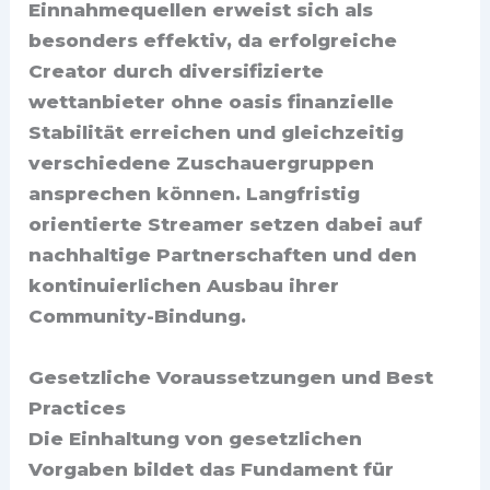
Einnahmequellen erweist sich als
besonders effektiv, da erfolgreiche
Creator durch diversifizierte
wettanbieter ohne oasis finanzielle
Stabilität erreichen und gleichzeitig
verschiedene Zuschauergruppen
ansprechen können. Langfristig
orientierte Streamer setzen dabei auf
nachhaltige Partnerschaften und den
kontinuierlichen Ausbau ihrer
Community-Bindung.
Gesetzliche Voraussetzungen und Best
Practices
Die Einhaltung von gesetzlichen
Vorgaben bildet das Fundament für