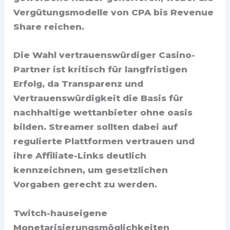
Vergütungsmodelle von CPA bis Revenue
Share reichen.
Die Wahl vertrauenswürdiger Casino-
Partner ist kritisch für langfristigen
Erfolg, da Transparenz und
Vertrauenswürdigkeit die Basis für
nachhaltige wettanbieter ohne oasis
bilden. Streamer sollten dabei auf
regulierte Plattformen vertrauen und
ihre Affiliate-Links deutlich
kennzeichnen, um gesetzlichen
Vorgaben gerecht zu werden.
Twitch-hauseigene
Monetarisierungsmöglichkeiten