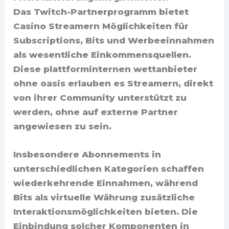
Das Twitch-Partnerprogramm bietet
Casino Streamern Möglichkeiten für
Subscriptions, Bits und Werbeeinnahmen
als wesentliche Einkommensquellen.
Diese plattforminternen wettanbieter
ohne oasis erlauben es Streamern, direkt
von ihrer Community unterstützt zu
werden, ohne auf externe Partner
angewiesen zu sein.
Insbesondere Abonnements in
unterschiedlichen Kategorien schaffen
wiederkehrende Einnahmen, während
Bits als virtuelle Währung zusätzliche
Interaktionsmöglichkeiten bieten. Die
Einbindung solcher Komponenten in