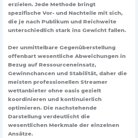
erzielen. Jede Methode bringt
spezifische Vor- und Nachteile mit sich,
die je nach Publikum und Reichweite
unterschiedlich stark ins Gewicht fallen.
Der unmittelbare Gegenüberstellung
offenbart wesentliche Abweichungen in
Bezug auf Ressourceneinsatz,
Gewinnchancen und Stabilität, daher die
meisten professionellen Streamer
wettanbieter ohne oasis gezielt
koordinieren und kontinuierlich
optimieren. Die nachstehende
Darstellung verdeutlicht die
wesentlichen Merkmale der einzelnen
Ansätze.