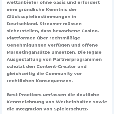
wettanbieter ohne oasis und erfordert
eine gründliche Kenntnis der
Glücksspielbestimmungen in
Deutschland. Streamer müssen
sicherstellen, dass beworbene Casino-
Plattformen über rechtmäßige
Genehmigungen verfügen und offene
Marketingansätze umsetzen. Die legale
Ausgestaltung von Partnerprogrammen
schützt den Content-Creator und
gleichzeitig die Community vor
rechtlichen Konsequenzen.
Best Practices umfassen die deutliche
Kennzeichnung von Werbeinhalten sowie
die Integration von Spielerschutz-