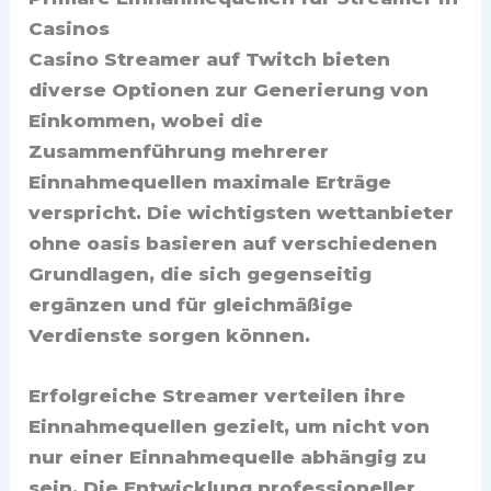
Casinos
Casino Streamer auf Twitch bieten
diverse Optionen zur Generierung von
Einkommen, wobei die
Zusammenführung mehrerer
Einnahmequellen maximale Erträge
verspricht. Die wichtigsten wettanbieter
ohne oasis basieren auf verschiedenen
Grundlagen, die sich gegenseitig
ergänzen und für gleichmäßige
Verdienste sorgen können.
Erfolgreiche Streamer verteilen ihre
Einnahmequellen gezielt, um nicht von
nur einer Einnahmequelle abhängig zu
sein. Die Entwicklung professioneller