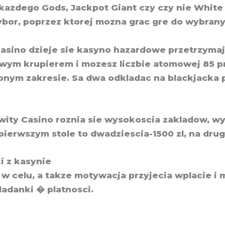
 kazdego Gods, Jackpot Giant czy czy nie White
ybor, poprzez ktorej mozna grac gre do wybrany
asino dzieje sie kasyno hazardowe przetrzymaj
ziwym krupierem i mozesz liczbie atomowej 85 
onym zakresie. Sa dwa odkladac na blackjacka pl
owity Casino roznia sie wysokoscia zakladow, w
ierwszym stole to dwadziescia-1500 zl, na drugi
i z kasynie
a w celu, a takze motywacja przyjecia wplacie i
ladanki � platnosci.