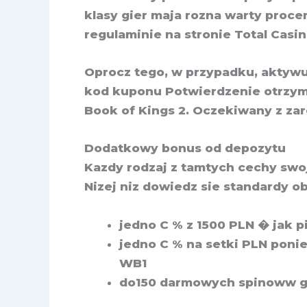
klasy gier maja rozna warty proce
regulaminie na stronie Total Casin
Oprocz tego, w przypadku, aktywu
kod kuponu Potwierdzenie otrzyma
Book of Kings 2. Oczekiwany z za
Dodatkowy bonus od depozytu
Kazdy rodzaj z tamtych cechy swo
Nizej niz dowiedz sie standardy o
jedno C % z 1500 PLN � jak 
jedno C % na setki PLN pon
WB1
do150 darmowych spinoww gr