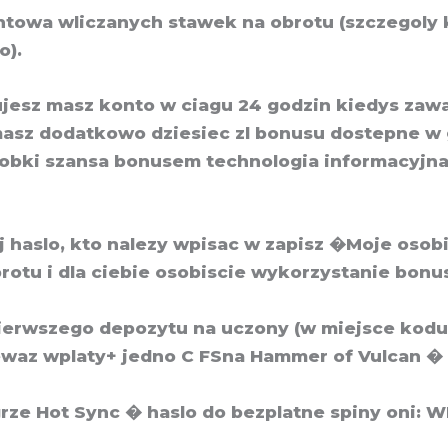
ntowa wliczanych stawek na obrotu (szczegoly 
o).
jesz masz konto w ciagu 24 godzin kiedys zawa
sz dodatkowo dziesiec zl bonusu dostepne w g
robki szansa bonusem technologia informacyjna
j haslo, kto nalezy wpisac w zapisz �Moje osob
brotu i dla ciebie osobiscie wykorzystanie bonu
pierwszego depozytu na uczony (w miejsce kodu
iewaz wplaty+ jedno C FSna Hammer of Vulcan 
ze Hot Sync � haslo do bezplatne spiny oni: 