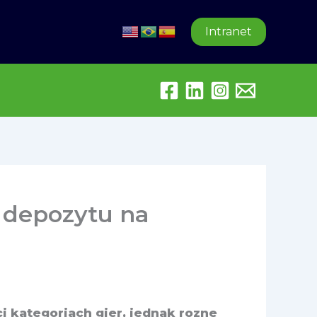
Intranet
k depozytu na
 kategoriach gier, jednak rozne