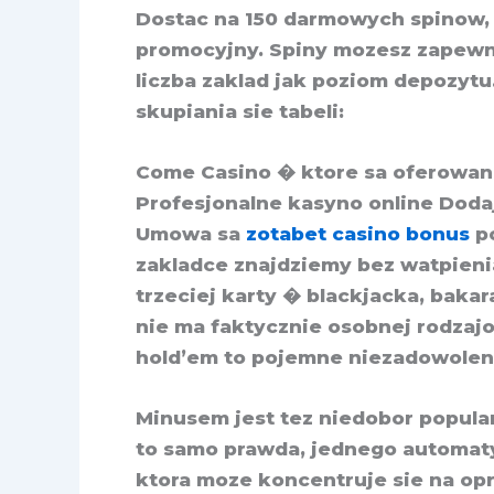
Dostac na 150 darmowych spinow, 
promocyjny. Spiny mozesz zapewn
liczba zaklad jak poziom depozyt
skupiania sie tabeli:
Come Casino � ktore sa oferowa
Profesjonalne kasyno online Dodaj
Umowa sa
zotabet casino bonus
po
zakladce znajdziemy bez watpienia
trzeciej karty � blackjacka, bakar
nie ma faktycznie osobnej rodzajo
hold’em to pojemne niezadowolen
Minusem jest tez niedobor popular
to samo prawda, jednego automaty
ktora moze koncentruje sie na op