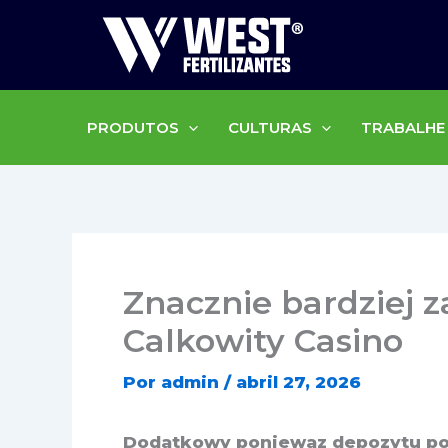
Ir
para
o
conteúdo
PRODUTOS
CULTURAS
TRABALHE
Znacznie bardziej z
Calkowity Casino
Por
admin
/
abril 27, 2026
Dodatkowy poniewaz depozytu pos