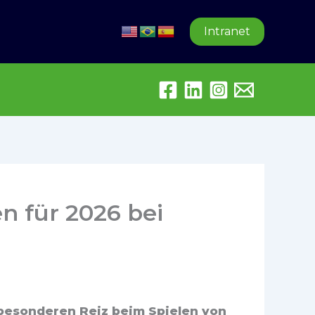
Intranet
n für 2026 bei
 besonderen Reiz beim Spielen von