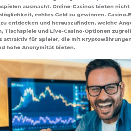
spielen ausmacht. Online-Casinos bieten nicht 
 Möglichkeit, echtes Geld zu gewinnen. Casino-
 zu entdecken und herauszufinden, welche Ang
, Tischspiele und Live-Casino-Optionen zugreife
 attraktiv für Spieler, die mit Kryptowährunge
nd hohe Anonymität bieten.