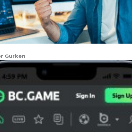
er Gurken