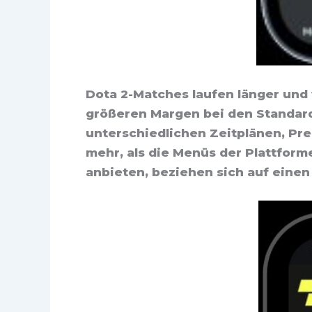
Dota 2-Matches laufen länger und 
größeren Margen bei den Standardl
unterschiedlichen Zeitplänen, Pr
mehr, als die Menüs der Plattfor
anbieten, beziehen sich auf einen