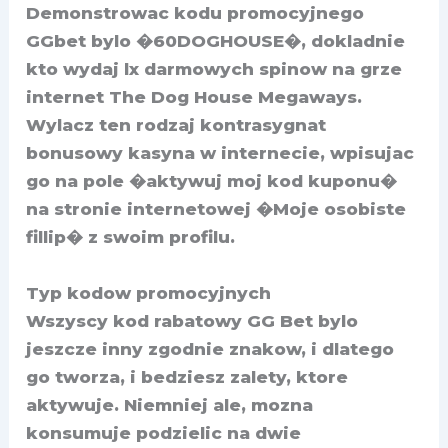
Demonstrowac kodu promocyjnego
GGbet bylo �60DOGHOUSE�, dokladnie
kto wydaj lx darmowych spinow na grze
internet The Dog House Megaways.
Wylacz ten rodzaj kontrasygnat
bonusowy kasyna w internecie, wpisujac
go na pole �aktywuj moj kod kuponu�
na stronie internetowej �Moje osobiste
fillip� z swoim profilu.
Typ kodow promocyjnych
Wszyscy kod rabatowy GG Bet bylo
jeszcze inny zgodnie znakow, i dlatego
go tworza, i bedziesz zalety, ktore
aktywuje. Niemniej ale, mozna
konsumuje podzielic na dwie