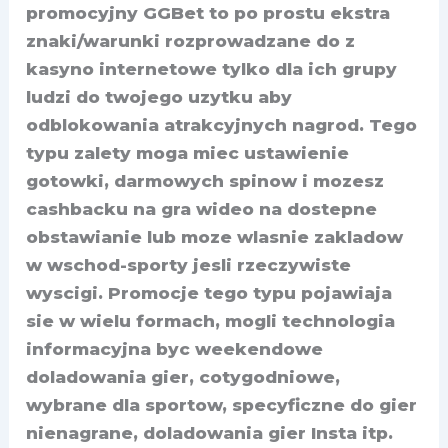
promocyjny GGBet to po prostu ekstra
znaki/warunki rozprowadzane do z
kasyno internetowe tylko dla ich grupy
ludzi do twojego uzytku aby
odblokowania atrakcyjnych nagrod. Tego
typu zalety moga miec ustawienie
gotowki, darmowych spinow i mozesz
cashbacku na gra wideo na dostepne
obstawianie lub moze wlasnie zakladow
w wschod-sporty jesli rzeczywiste
wyscigi. Promocje tego typu pojawiaja
sie w wielu formach, mogli technologia
informacyjna byc weekendowe
doladowania gier, cotygodniowe,
wybrane dla sportow, specyficzne do gier
nienagrane, doladowania gier Insta itp.