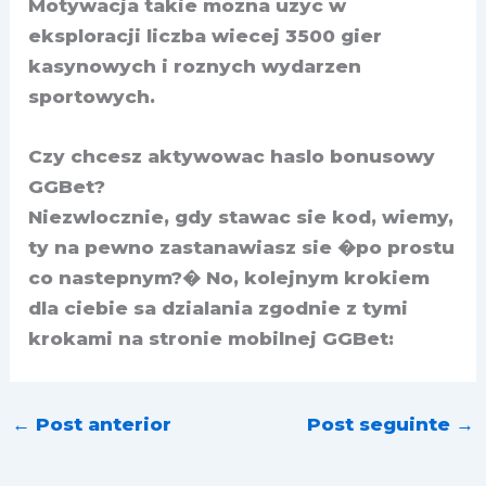
Motywacja takie mozna uzyc w
eksploracji liczba wiecej 3500 gier
kasynowych i roznych wydarzen
sportowych.
Czy chcesz aktywowac haslo bonusowy
GGBet?
Niezwlocznie, gdy stawac sie kod, wiemy,
ty na pewno zastanawiasz sie �po prostu
co nastepnym?� No, kolejnym krokiem
dla ciebie sa dzialania zgodnie z tymi
krokami na stronie mobilnej GGBet:
←
Post anterior
Post seguinte
→