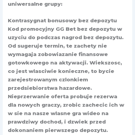
uniwersalne grupy:
Kontrasygnat bonusowy bez depozytu
Kod promocyjny GG Bet bez depozytu w
uzyciu do podczas nagrod bez depozytu.
Od sugeruje termin, te zachety nie
wymagaja zobowiazanie finansowe
gotowkowego na aktywacji. Wiekszosc,
co jest wlasciwie konieczne, to bycie
zarejestrowanym czlonkiem
przedsiebiorstwa hazardowe.
Nieprzerwanie oferta probuje rezerwa
dla nowych graczy, zrobic zachecic ich w
w sie na nasze wlasne gra wideo na
prawdziwy dochod, i dzwiek przed
dokonaniem pierwszego depozytu.