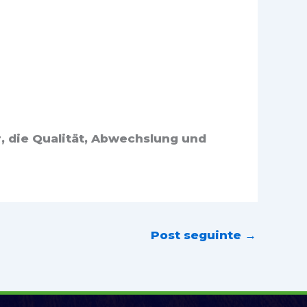
, die Qualität, Abwechslung und
Post seguinte
→