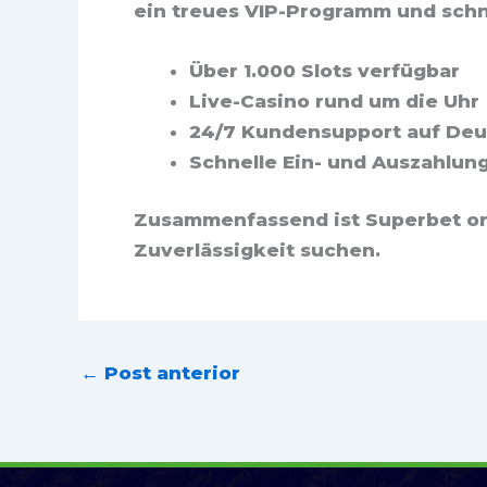
ein treues VIP-Programm und schn
Über 1.000 Slots verfügbar
Live-Casino rund um die Uhr
24/7 Kundensupport auf Deu
Schnelle Ein- und Auszahlun
Zusammenfassend ist Superbet onli
Zuverlässigkeit suchen.
←
Post anterior