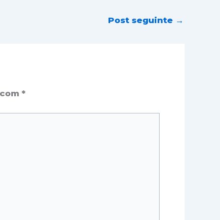
Post seguinte
→
s com
*