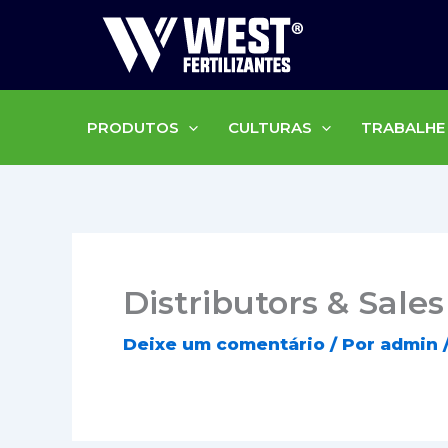
Ir
para
o
conteúdo
PRODUTOS
CULTURAS
TRABALHE
Distributors & Sale
Deixe um comentário
/ Por
admin