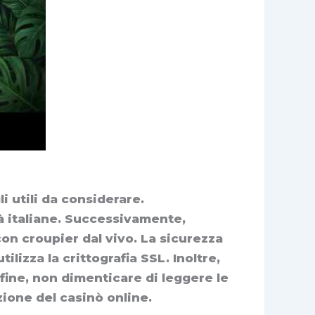
li utili da considerare.
tà italiane. Successivamente,
 con croupier dal vivo. La sicurezza
ilizza la crittografia SSL. Inoltre,
nfine, non dimenticare di leggere le
zione del casinò online.