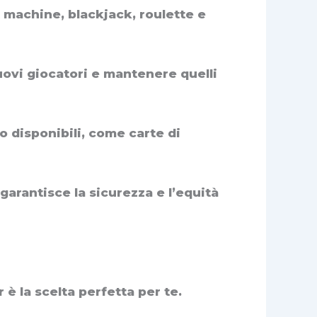
t machine, blackjack, roulette e
uovi giocatori e mantenere quelli
o disponibili, come carte di
 garantisce la sicurezza e l’equità
 è la scelta perfetta per te.