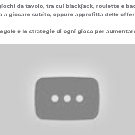
ochi da tavolo, tra cui blackjack, roulette e ba
zia a giocare subito, oppure approfitta delle off
egole e le strategie di ogni gioco per aumentare 