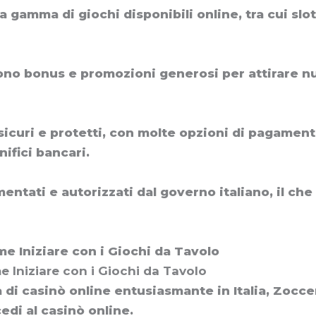
 gamma di giochi disponibili online, tra cui slo
frono bonus e promozioni generosi per attirare n
sicuri e protetti, con molte opzioni di pagament
nifici bancari.
entati e autorizzati dal governo italiano, il che
e Iniziare con i Giochi da Tavolo
 Iniziare con i Giochi da Tavolo
a di casinò online entusiasmante in Italia, Zoccer
edi al casinò online.