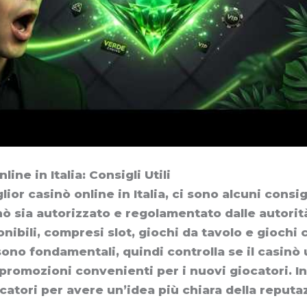
ine in Italia: Consigli Utili
lior casinò online in Italia, ci sono alcuni consig
inò sia autorizzato e regolamentato dalle autori
onibili, compresi slot, giochi da tavolo e giochi
ono fondamentali, quindi controlla se il casinò ut
e promozioni convenienti per i nuovi giocatori. I
iocatori per avere un’idea più chiara della reputa