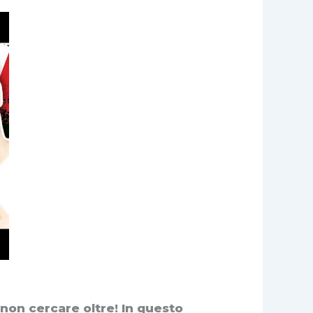
 non cercare oltre! In questo